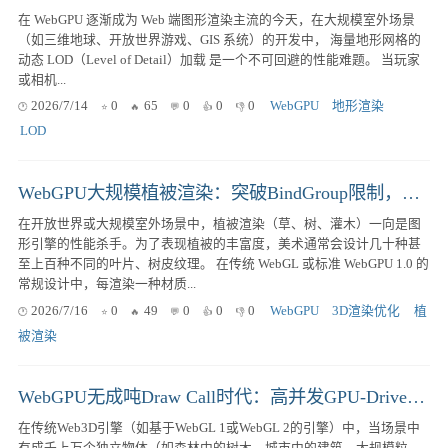
在 WebGPU 逐渐成为 Web 端图形渲染主流的今天，在大规模室外场景
（如三维地球、开放世界游戏、GIS 系统）的开发中， 海量地形网格的
动态 LOD（Level of Detail）加载 是一个不可回避的性能难题。 当玩家
或相机...
2026/7/14
0
65
0
0
0
WebGPU
地形渲染
LOD
WebGPU大规模植被渲染：突破BindGroup限制，用Bindless与纹理数组消除材质切换开销
在开放世界或大规模室外场景中，植被渲染（草、树、灌木）一向是图
形引擎的性能杀手。为了表现植被的丰富度，美术通常会设计几十种甚
至上百种不同的叶片、树皮纹理。 在传统 WebGL 或标准 WebGPU 1.0 的
常规设计中，每渲染一种材质...
2026/7/16
0
49
0
0
0
WebGPU
3D渲染优化
植
被渲染
WebGPU无成吨Draw Call时代：高并发GPU-Driven渲染与Multi-Draw Indirect优化实战
在传统Web3D引擎（如基于WebGL 1或WebGL 2的引擎）中，当场景中