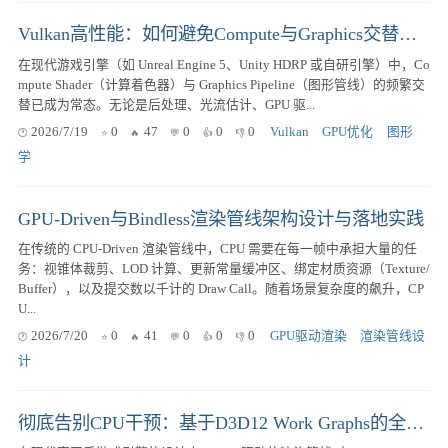
Vulkan高性能：如何避免Compute与Graphics交替时的GPU流水线空泡（Bubble）
在现代游戏引擎（如 Unreal Engine 5、Unity HDRP 或自研引擎）中，Co
mpute Shader（计算着色器）与 Graphics Pipeline（图形管线）的频繁交
替已成为常态。无论是后处理、光流估计、GPU 驱...
2026/7/19
0
47
0
0
0
Vulkan
GPU优化
图形
学
GPU-Driven与Bindless渲染管线架构设计与落地实践
在传统的 CPU-Driven 渲染管线中，CPU 需要在每一帧中承担大量的任
务：视锥体裁剪、LOD 计算、更新常量缓冲区、绑定材质资源（Texture/
Buffer），以及提交数以千计的 Draw Call。随着场景复杂度的飙升，CP
U...
2026/7/20
0
41
0
0
0
GPU驱动渲染
渲染管线设
计
彻底告别CPU干预：基于D3D12 Work Graphs的全新渲染流水线设计与实践