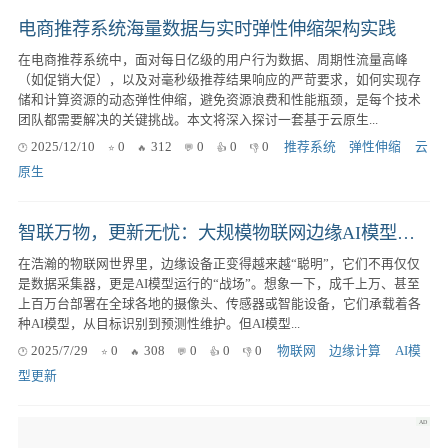
电商推荐系统海量数据与实时弹性伸缩架构实践
在电商推荐系统中，面对每日亿级的用户行为数据、周期性流量高峰
（如促销大促），以及对毫秒级推荐结果响应的严苛要求，如何实现存
储和计算资源的动态弹性伸缩，避免资源浪费和性能瓶颈，是每个技术
团队都需要解决的关键挑战。本文将深入探讨一套基于云原生...
2025/12/10
0
312
0
0
0
推荐系统
弹性伸缩
云
原生
智联万物，更新无忧：大规模物联网边缘AI模型安全OTA体系深度解析与实践
在浩瀚的物联网世界里，边缘设备正变得越来越“聪明”，它们不再仅仅
是数据采集器，更是AI模型运行的“战场”。想象一下，成千上万、甚至
上百万台部署在全球各地的摄像头、传感器或智能设备，它们承载着各
种AI模型，从目标识别到预测性维护。但AI模型...
2025/7/29
0
308
0
0
0
物联网
边缘计算
AI模
型更新