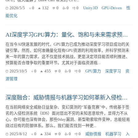
2026/5/5
0
132
0
0
0
Unity3D
GPU-Driven
性
能优化
AI深度学习GPU算力：量化、饱和与未来需求预测实战
在当今AI快速发展的时代，GPU算力已成为推动深度学习项目成功的关
键引擎。然而，如何准确量化现有GPU资源的利用效率，并科学预测未
来一年的算力需求，这不仅是技术挑战，更是决定项目能否顺利推进、
预算能否合理争取的重要环节。尤其对于面临资源瓶...
2025/10/5
0
455
0
0
0
GPU算力
深度学习
资
源管理
深度融合：威胁情报与机器学习如何革新入侵检测系统，精准识别未知恶意软件
在当前网络安全威胁日益复杂、变幻莫测的“军备竞赛”中，传统基于签
名的入侵检测系统（IDS）面对层出不穷的未知恶意软件，显得力不从
心。你可能也深有体会，那些0day漏洞、新型勒索软件变种，总能轻易
绕过旧有的防御体系。那么，我们能否找到一种更...
2025/8/12
0
334
0
0
0
威胁情报
机器学习
入