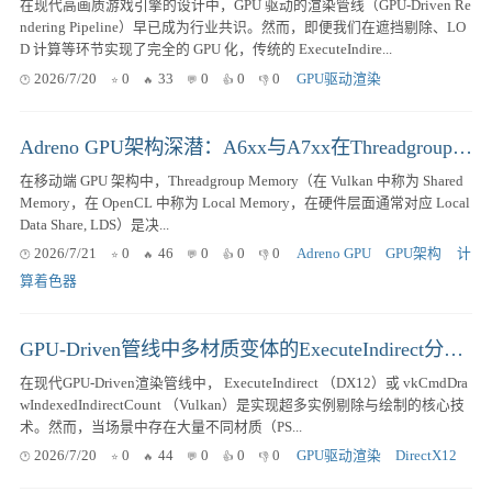
在现代高画质游戏引擎的设计中，GPU 驱动的渲染管线（GPU-Driven Re
ndering Pipeline）早已成为行业共识。然而，即便我们在遮挡剔除、LO
D 计算等环节实现了完全的 GPU 化，传统的 ExecuteIndire...
2026/7/20
0
33
0
0
0
GPU驱动渲染
Adreno GPU架构深潜：A6xx与A7xx在Threadgroup Memory上的本质区别与演进
在移动端 GPU 架构中，Threadgroup Memory（在 Vulkan 中称为 Shared
Memory，在 OpenCL 中称为 Local Memory，在硬件层面通常对应 Local
Data Share, LDS）是决...
2026/7/21
0
46
0
0
0
Adreno GPU
GPU架构
计
算着色器
GPU-Driven管线中多材质变体的ExecuteIndirect分批调度方案
在现代GPU-Driven渲染管线中， ExecuteIndirect （DX12）或 vkCmdDra
wIndexedIndirectCount （Vulkan）是实现超多实例剔除与绘制的核心技
术。然而，当场景中存在大量不同材质（PS...
2026/7/20
0
44
0
0
0
GPU驱动渲染
DirectX12