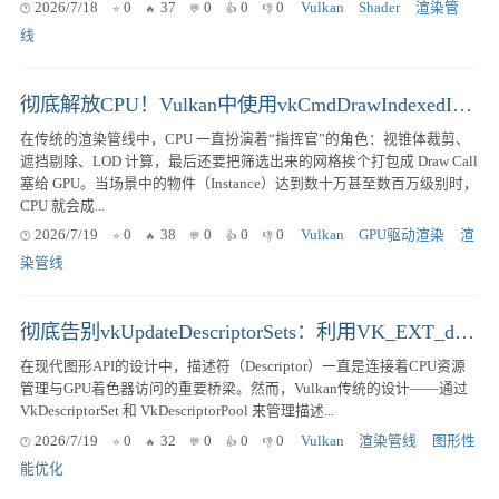
2026/7/18
0
37
0
0
0
Vulkan
Shader
渲染管
线
彻底解放CPU！Vulkan中使用vkCmdDrawIndexedIndirectCount实现超大规模GPU驱动渲染
在传统的渲染管线中，CPU 一直扮演着“指挥官”的角色：视锥体裁剪、
遮挡剔除、LOD 计算，最后还要把筛选出来的网格挨个打包成 Draw Call
塞给 GPU。当场景中的物件（Instance）达到数十万甚至数百万级别时，
CPU 就会成...
2026/7/19
0
38
0
0
0
Vulkan
GPU驱动渲染
渲
染管线
彻底告别vkUpdateDescriptorSets：利用VK_EXT_descriptor_buffer压榨Vulkan驱动性能
在现代图形API的设计中，描述符（Descriptor）一直是连接着CPU资源
管理与GPU着色器访问的重要桥梁。然而，Vulkan传统的设计——通过
VkDescriptorSet 和 VkDescriptorPool 来管理描述...
2026/7/19
0
32
0
0
0
Vulkan
渲染管线
图形性
能优化