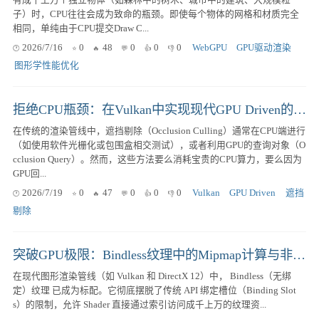
有成千上万个独立物体（如森林中的树木、城市中的建筑、大规模粒
子）时，CPU往往会成为致命的瓶颈。即使每个物体的网格和材质完全
相同，单纯由于CPU提交Draw C...
2026/7/16
0
48
0
0
0
WebGPU
GPU驱动渲染
图形学性能优化
拒绝CPU瓶颈：在Vulkan中实现现代GPU Driven的Hi-Z遮挡剔除
在传统的渲染管线中，遮挡剔除（Occlusion Culling）通常在CPU端进行
（如使用软件光栅化或包围盒相交测试），或者利用GPU的查询对象（O
cclusion Query）。然而，这些方法要么消耗宝贵的CPU算力，要么因为
GPU回...
2026/7/19
0
47
0
0
0
Vulkan
GPU Driven
遮挡
剔除
突破GPU极限：Bindless纹理中的Mipmap计算与非均一索引发散（Divergence）深度优化指南
在现代图形渲染管线（如 Vulkan 和 DirectX 12）中， Bindless（无绑
定）纹理 已成为标配。它彻底摆脱了传统 API 绑定槽位（Binding Slot
s）的限制，允许 Shader 直接通过索引访问成千上万的纹理资...