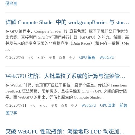
侵检测
详解 Compute Shader 中的 workgroupBarrier 与 storageBarrier：从 GPU 硬件架构到复杂同步实战
在 GPU 编程中，Compute Shader（计算着色器）赋予了我们绕开传统渲
染管线、直接利用 GPU 进行通用并行计算（GPGPU）的能力。然而，高
并发带来的是臭名昭著的**数据竞争（Data Races） 和 内存一致性（Me
mo...
2026/7/8
0
87
0
0
0
GPU 编程
WebGPU
WebGPU 进阶：大批量粒子系统的计算与渲染管线极致优化指南
在 WebGL 时代，实现百万级粒子系统一直是个痛点。传统的 Transform
Feedback 语法繁琐、限制极多，且极易触发 CPU 与 GPU 之间的同步阻
塞。而 WebGPU 的到来，凭借其原生的 Compute Shader...
2026/7/11
0
65
0
0
0
WebGPU
GPU渲染
前端
图形学
突破 WebGPU 性能瓶颈：海量地形 LOD 动态加载的内存防抖与虚拟化策略