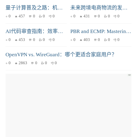
量子计算普及之路：机遇与挑战并存，我们该如何迎接？
未来跨境电商物流的发展趋势与挑战分析
0
457
0
0
0
0
431
0
0
0
AI代码审查指南：效率提升与质量保障的秘密武器，你真的会用吗？
PBR and ECMP: Mastering Fine-Grained Routing for VoIP, Web, and Database Traffic
0
453
0
0
0
0
403
0
0
0
OpenVPN vs. WireGuard：哪个更适合家庭用户？
0
2863
0
0
0