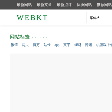
最新网站
最新文章
最新点评
优质网站
推荐网站
WEBKT
网站标签
报道
网页
官方
站长
app
文学
理财
腾讯
机游戏下