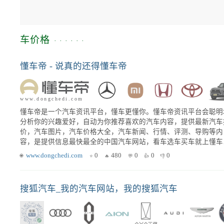
车价格
懂车帝 - 说真的还得懂车帝
懂车帝是一个汽车资讯平台，懂车更懂你。懂车帝资讯平台会聪明
分析你的兴趣爱好，自动为你推荐喜欢的汽车内容，提供最新汽车
价，汽车图片，汽车价格大全，汽车新闻、行情、评测、导购等内
容，是提供信息最快最全的中国汽车网站，看车选车买车就上懂车
帝。
www.dongchedi.com
0
480
0
0
0
搜狐汽车_我的汽车网站，我的搜狐汽车