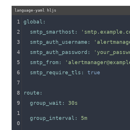
global:
smtp_smarthost:
'smtp.example.c
smtp_auth_username:
'alertmanag
smtp_auth_password:
'your_passw
smtp_from:
'alertmanager@exampl
smtp_require_tls:
true
route:
group_wait:
30s
group_interval:
5m