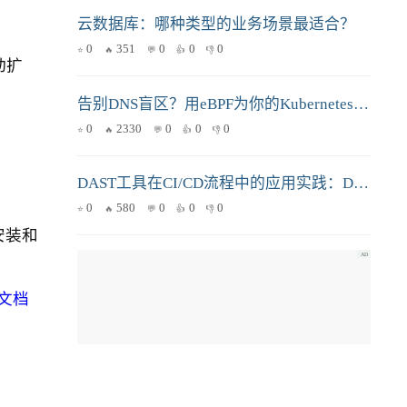
云数据库：哪种类型的业务场景最适合？
0
351
0
0
0
动扩
告别DNS盲区？用eBPF为你的Kubernetes集群装上“透视眼”
0
2330
0
0
0
DAST工具在CI/CD流程中的应用实践：DevOps工程师的自动化安全扫描指南
0
580
0
0
0
安装和
官方文档