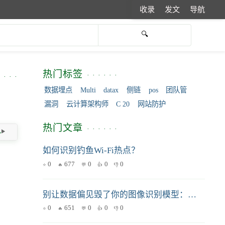
收录
发文
导航
热门标签
数据埋点
Multi
datax
侧链
pos
团队管
漏洞
云计算架构师
C 20
网站防护
热门文章
如何识别钓鱼Wi-Fi热点？
0
677
0
0
0
别让数据偏见毁了你的图像识别模型：嵌套交叉验证与数据增强组合拳
0
651
0
0
0