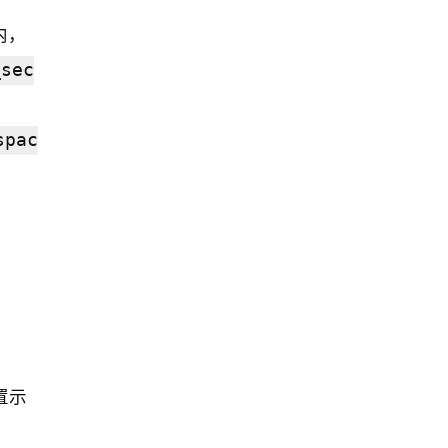
内，
_sec
spac
置示