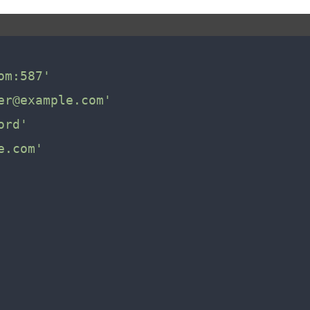
om:587'
er@example.com'
ord'
e.com'