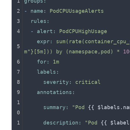
groups:
-
name:
PodCPUUsageAlerts
rules:
-
alert:
PodCPUHighUsage
expr:
sum(rate(container_cpu_
m"}[5m]))
by
(namespace,pod)
*
10
for:
1m
labels:
severity:
critical
annotations:
summary:
"Pod 
{{ $labels.na
description:
"Pod 
{{ $label