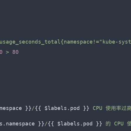
usage_seconds_total{namespace!="kube-sys
0
>
80
mespace }}
/
{{ $labels.pod }}
 CPU 使用率过
s.namespace }}
/
{{ $labels.pod }}
 的 CPU 