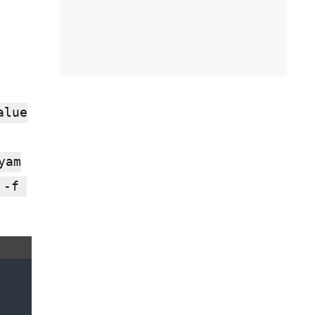
alue
yam
-f 