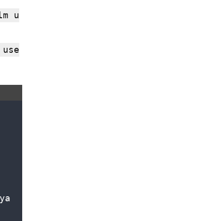
lm u
 use
ya