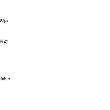
Ops
它去访
ub A