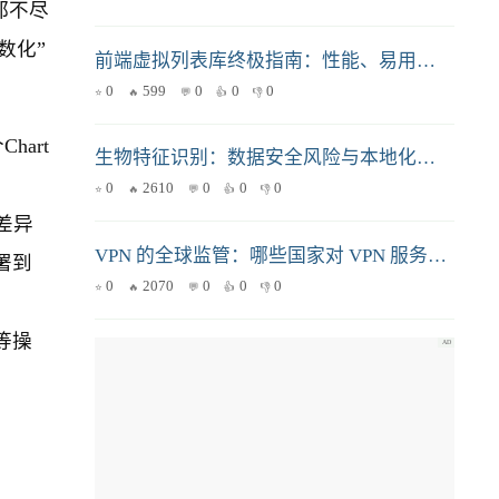
都不尽
数化”
前端虚拟列表库终极指南：性能、易用性、场景全解析
0
599
0
0
0
art
生物特征识别：数据安全风险与本地化加密存储方案
0
2610
0
0
0
差异
VPN 的全球监管：哪些国家对 VPN 服务管控最严格？
署到
0
2070
0
0
0
等操