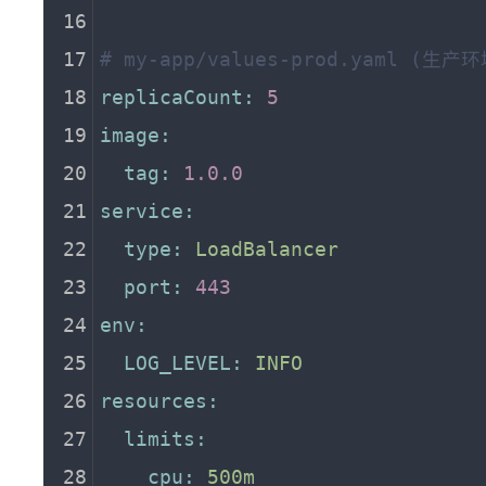
# my-app/values-prod.yaml (生
replicaCount:
5
image:
tag:
1.0
.0
service:
type:
LoadBalancer
port:
443
env:
LOG_LEVEL:
INFO
resources:
limits:
cpu:
500m