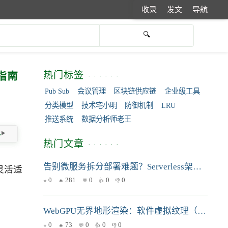
收录
发文
导航
热门标签
指南
Pub Sub
会议管理
区块链供应链
企业级工具
分类模型
技术宅小明
防御机制
LRU
推送系统
数据分析师老王
热门文章
告别微服务拆分部署难题？Serverless架构实战指南来啦！
灵活适
0
281
0
0
0
WebGPU无界地形渲染：软件虚拟纹理（Virtual Texturing）深度设计与落地实践
0
73
0
0
0