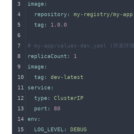
image:
repository:
my-registry/my-app
tag:
1.0
.0
# my-app/values-dev.yaml (开发
replicaCount:
1
image:
tag:
dev-latest
service:
type:
ClusterIP
port:
80
env:
LOG_LEVEL:
DEBUG