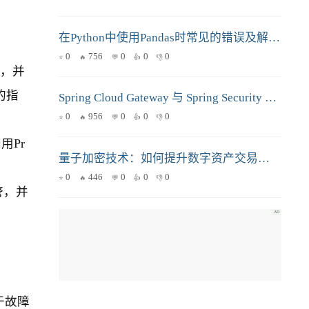
在Python中使用Pandas时常见的错误及解决方法
0
756
0
0
0
性，并
验的指
Spring Cloud Gateway 与 Spring Security 的整合方案详解及性能优化策略
0
956
0
0
0
用Pr
量子加密技术：如何提升数字资产交易的安全性？
0
446
0
0
0
警，并
于故障