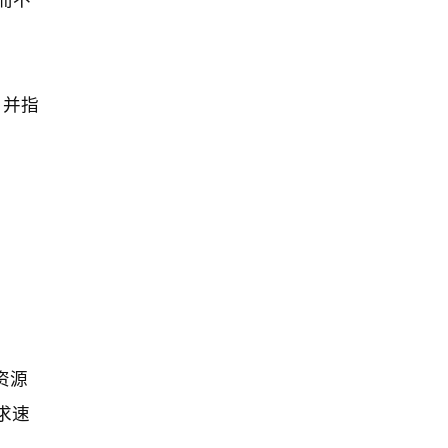
，并指
资源
求速