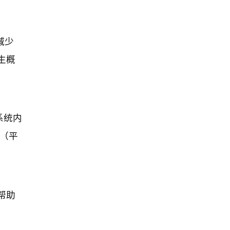
减少
生概
系统内
I（平
帮助