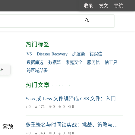
收录
发文
导航
热门标签
VS
Disaster Recovery
步渲染
错误信
数据库选
数据监
家庭安全
服务信
估工具
跨区域部署
热门文章
Sass 或 Less 文件编译成 CSS 文件：入门指南
0
471
0
0
0
多重签名与时间锁实战：挑战、策略与避坑指南
一套预
0
343
0
0
0