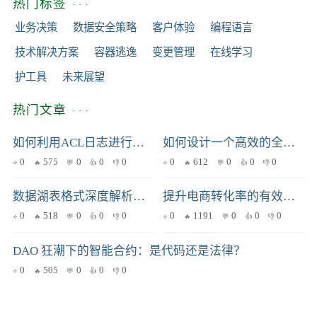
热门标签
业务决策
数据安全策略
客户体验
编程语言
技术解决方案
容器逃逸
变更管理
在线学习
护工具
未来展望
热门文章
如何利用ACL日志进行安全事件响应：从攻击定位到防御措施
如何设计一个高效的全量检索方案应对百万级用户数据？
0
575
0
0
0
0
612
0
0
0
数据湖表格式深度解析：Iceberg、Delta Lake与Hudi核心差异及选型指南
提升电商转化率的有效策略与实战案例分析
0
518
0
0
0
0
1191
0
0
0
DAO 狂潮下的智能合约：是代码还是法律？
0
505
0
0
0