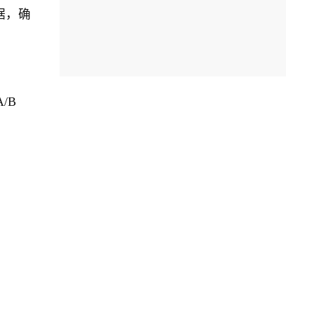
据，确
/B