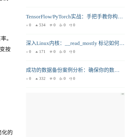
TensorFlow/PyTorch实战：手把手教你构建猫狗图像分类器
0
534
0
0
0
买率。
深入Linux内核：__read_mostly 标记如何从硬件层面干掉 Cache Line 伪共享？
变按
0
171
0
0
0
成功的数据备份案例分析：确保你的数据安全无忧
0
332
0
0
0
简化的