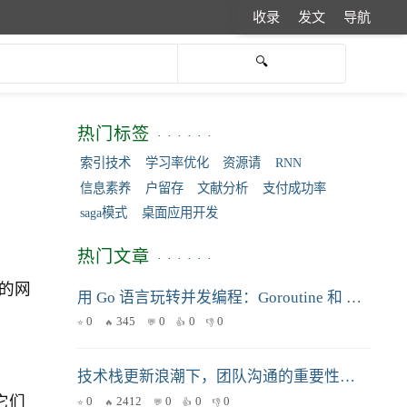
收录
发文
导航
热门标签
索引技术
学习率优化
资源请
RNN
信息素养
户留存
文献分析
支付成功率
saga模式
桌面应用开发
热门文章
本的网
用 Go 语言玩转并发编程：Goroutine 和 Channel 的深度实践与避坑指南
0
345
0
0
0
技术栈更新浪潮下，团队沟通的重要性解析
它们
0
2412
0
0
0