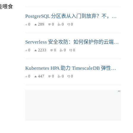
能喂食
PostgreSQL 分区表从入门到放弃？不，看这篇就够了！
0
289
0
0
0
Serverless 安全攻防：如何保护你的云端函数？
0
2233
0
0
0
Kubernetes HPA 助力 TimescaleDB 弹性伸缩：应对数据洪流和查询高峰
0
447
0
0
0