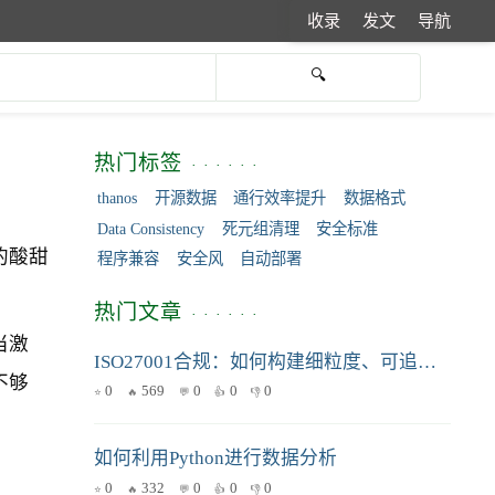
收录
发文
导航
热门标签
thanos
开源数据
通行效率提升
数据格式
Data Consistency
死元组清理
安全标准
的酸甜
程序兼容
安全风
自动部署
热门文章
当激
ISO27001合规：如何构建细粒度、可追溯的权限审计日志系统？
不够
0
569
0
0
0
如何利用Python进行数据分析
0
332
0
0
0