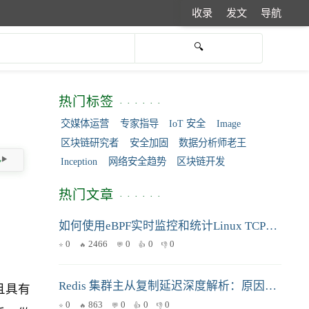
收录
发文
导航
热门标签
交媒体运营
专家指导
IoT 安全
Image
区块链研究者
安全加固
数据分析师老王
Inception
网络安全趋势
区块链开发
热门文章
如何使用eBPF实时监控和统计Linux TCP连接状态？
0
2466
0
0
0
Redis 集群主从复制延迟深度解析：原因、诊断与优化方案
且具有
0
863
0
0
0