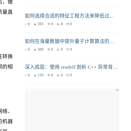
后，做
质量直
如何选择合适的特征工程方法来降低过拟合风险？
0
395
0
0
0
如何在海量数据中提升量子计算算法的优化效率？
0
389
0
0
0
征转换
词的相
深入底层：使用 readelf 剖析 C++ 异常背后的 .eh_frame 机制
0
150
0
0
0
。
网络、
的机器