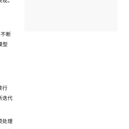
表现。
法不断
模型
续行
断迭代
预处理