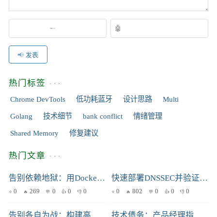
发表
热门标签
Chrome DevTools
低功耗蓝牙
设计思路
Multi
Golang
技术细节
bank conflict
情绪管理
Shared Memory
修复建议
热门文章
告别依赖地狱：用Docker轻松部署AI推荐模型
快速部署DNSSEC并验证其有效性：从零到英雄的实践指南
0
269
0
0
0
0
802
0
0
0
告别各自为战：构建高效统一的云资源管理与优化体系
技术债务：产品经理指南，不再让小改动引发大问题