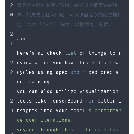
请务必监测你的模型输出，并通过验证集评估结
果。如果发现任何问题，可以调整超参数或更换其
他 `opt_level` 设置，以找到最佳配置。
aim.
here’s ai check 
list
 of things to r
eview after you have trained a few 
cycles using apex 
and
 mixed precisi
on training.
you can also utilize visualization 
tools like TensorBoard 
for
 better i
nsights into your model
's performan
ce over iterations.
voyage through these metrics helps 