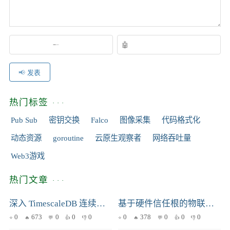
发表
热门标签
Pub Sub
密钥交换
Falco
图像采集
代码格式化
动态资源
goroutine
云原生观察者
网络吞吐量
Web3游戏
热门文章
深入 TimescaleDB 连续聚合：原理、优化与实践
基于硬件信任根的物联网设备身份认证：安全启动与设备唯一标识
0
673
0
0
0
0
378
0
0
0