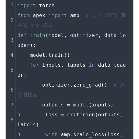
import
 torch 
from
 apex 
import
 amp  
# 导入 APEX 库
中的 amp 模块 
def
train
(
model, optimizer, data_lo
ader
):
    model.train()
for
 inputs, labels 
in
 data_load
er:
        optimizer.zero_grad()  
# 清
除旧梯度 
        outputs = model(inputs)
n        loss = criterion(outputs, 
labels)
n        
with
 amp.scale_loss(loss, 