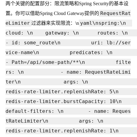
两个关键的配置部分：限流策略和Spring Security的基本设
RequestRat
置。你可以借助Spring Cloud Gateway提供的
eLimiter
yaml\nspring:\n  
过滤器来实现限流：\n
cloud: \n    gateway: \n      routes: \n        
- id: some_route\n          uri: lb://ser
vice-name\n          predicates: \n            
- Path=/api/some-path/**\n          filte
rs: \n            - name: RequestRateLimi
ter\n              args: \n                
redis-rate-limiter.replenishRate: 5\n                
redis-rate-limiter.burstCapacity: 10\n      
default-filters: \n        - name: Reques
tRateLimiter\n          args: \n            
redis-rate-limiter.replenishRate: 1\n            