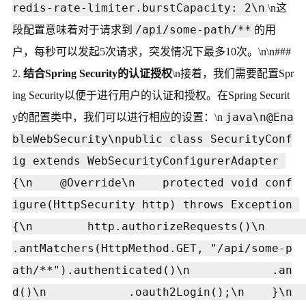
redis-rate-limiter.burstCapacity: 2\n
\n这
/api/some-path/**
段配置意味着对于请求到
的用
户，每秒可以发起5次请求，突发情况下最多10次。\n\n###
2.
结合Spring Security的认证授权
\n接着，我们需要配置Spr
ing Security以便于进行用户的认证和授权。在Spring Securit
java\n@Ena
y的配置类中，我们可以进行相应的设置：\n
bleWebSecurity\npublic class SecurityConf
ig extends WebSecurityConfigurerAdapter 
{\n    @Override\n    protected void conf
igure(HttpSecurity http) throws Exception 
{\n        http.authorizeRequests()\n            
.antMatchers(HttpMethod.GET, "/api/some-p
ath/**").authenticated()\n            .an
d()\n            .oauth2Login();\n    }\n    