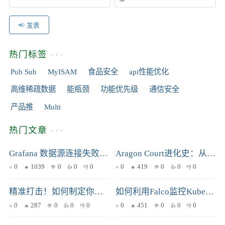
发表
热门标签
Pub Sub
MyISAM
食品安全
api性能优化
高维稀疏数据
能瓶颈
功能优先级
通信安全
产品推
Multi
热门文章
Grafana 数据源连接失败的常见原因与解决方案
Aragon Court进化史：从早期雏形到智能合约驱动的未来
0
1039
0
0
0
0
419
0
0
0
精准打击！如何制定你的企业身份认证策略？
如何利用Falco监控Kubernetes集群中的异常行为？
0
287
0
0
0
0
451
0
0
0