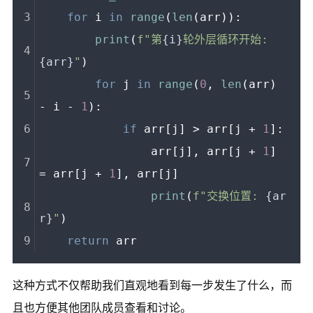
for
 i 
in
range
(
len
(arr)):
print
(
f"第
{i}
轮外层循环开始: 
{arr}
"
)
for
 j 
in
range
(
0
, 
len
(arr) 
- i - 
1
):
if
 arr[j] > arr[j + 
1
]:
                arr[j], arr[j + 
1
] 
= arr[j + 
1
], arr[j]
print
(
f"交换位置: 
{ar
r}
"
)
return
 arr
这种方式不仅帮助我们直观地看到每一步发生了什么，而
且也方便其他团队成员查看和讨论。