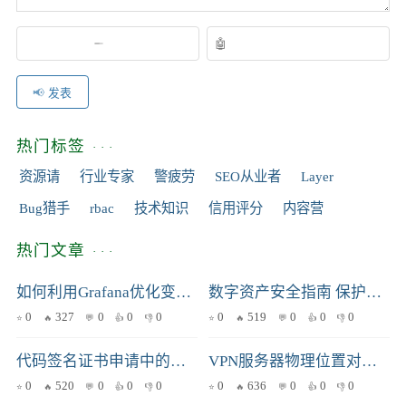
发表
热门标签
资源请
行业专家
警疲劳
SEO从业者
Layer
Bug猎手
rbac
技术知识
信用评分
内容营
热门文章
如何利用Grafana优化变更复查，提高仪表盘的加载效率？
数字资产安全指南 保护你的加密货币和数字资产
0
327
0
0
0
0
519
0
0
0
代码签名证书申请中的常见问题及解决方案
VPN服务器物理位置对安全性的影响：选择不同地理位置的服务器，安全性差异如何？
0
520
0
0
0
0
636
0
0
0