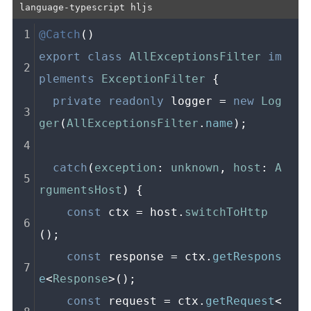
@Catch
()
export
class
AllExceptionsFilter
im
plements
ExceptionFilter
 {
private
readonly
 logger = 
new
Log
ger
(
AllExceptionsFilter
.
name
);
catch
(
exception
: 
unknown
, 
host
: 
A
rgumentsHost
) {
const
 ctx = host.
switchToHttp
();
const
 response = ctx.
getRespons
e
<
Response
>();
const
 request = ctx.
getRequest
<