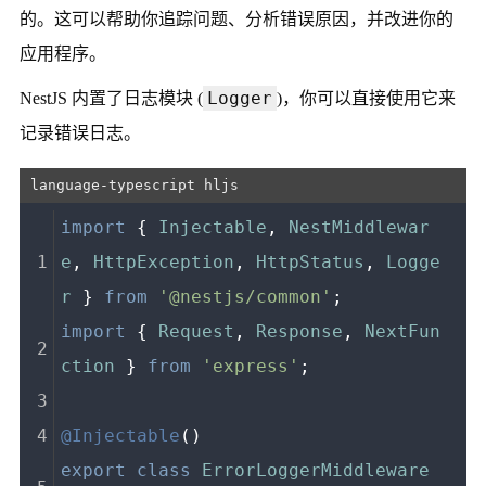
的。这可以帮助你追踪问题、分析错误原因，并改进你的
应用程序。
Logger
NestJS 内置了日志模块 (
)，你可以直接使用它来
记录错误日志。
import
 { 
Injectable
, 
NestMiddlewar
e
, 
HttpException
, 
HttpStatus
, 
Logge
r
 } 
from
'@nestjs/common'
;
import
 { 
Request
, 
Response
, 
NextFun
ction
 } 
from
'express'
;
@Injectable
()
export
class
ErrorLoggerMiddleware