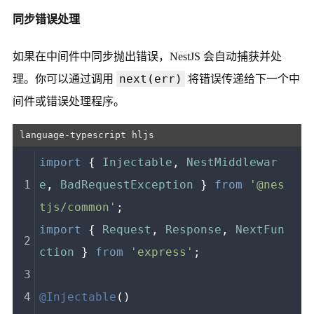
同步错误处理
如果在中间件中同步抛出错误，NestJS 会自动捕获并处
next(err)
理。你可以通过调用
将错误传递给下一个中
间件或错误处理程序。
import
 { 
Injectable
, 
NestMiddlewar
e
, 
BadRequestException
 } 
from
'@nes
tjs/common'
;
import
 { 
Request
, 
Response
, 
NextFun
ction
 } 
from
'express'
;
@Injectable
()