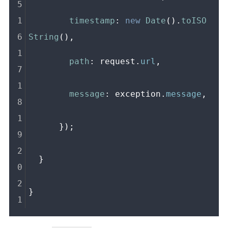
timestamp
: 
new
Date
().
toISO
String
(),
path
: request.
url
,
message
: exception.
message
,
      });
  }
}