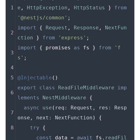
e
, 
HttpException
, 
HttpStatus
 } 
from
'@nestjs/common'
;
import
 { 
Request
, 
Response
, 
NextFun
ction
 } 
from
'express'
;
import
 { promises 
as
 fs } 
from
'f
s'
;
@Injectable
()
export
class
ReadFileMiddleware
imp
lements
NestMiddleware
 {
async
use
(
req: Request, res: Resp
onse, next: NextFunction
) {
try
 {
const
 data = 
await
 fs.
readFil