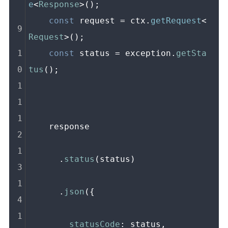
e
<
Response
>();
const
 request = ctx.
getRequest
<
Request
>();
const
 status = exception.
getSta
tus
();
    response
      .
status
(status)
      .
json
({
statusCode
: status,