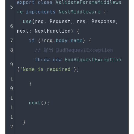
export
class
ValidateParamsMiddlewa
re
implements
NestMiddleware
 {
use
(
req: Request, res: Response, 
next: NextFunction
) {
if
 (!req.
body
.
name
) {
// 抛出 BadRequestException
throw
new
BadRequestException
(
'Name is required'
);
    }
next
();
  }