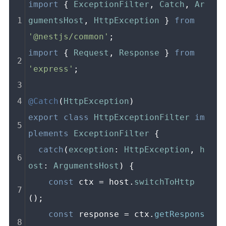
import
 { 
ExceptionFilter
, 
Catch
, 
Ar
gumentsHost
, 
HttpException
 } 
from
'@nestjs/common'
;
import
 { 
Request
, 
Response
 } 
from
'express'
;
@Catch
(
HttpException
)
export
class
HttpExceptionFilter
im
plements
ExceptionFilter
 {
catch
(
exception
: 
HttpException
, 
h
ost
: 
ArgumentsHost
) {
const
 ctx = host.
switchToHttp
();
const
 response = ctx.
getRespons