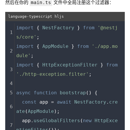
main.ts
然后在你的
文件中全局注册这个过滤器：
import
 { 
NestFactory
 } 
from
'@nestj
s/core'
;
import
 { 
AppModule
 } 
from
'./app.mo
dule'
;
import
 { 
HttpExceptionFilter
 } 
from
'./http-exception.filter'
;
async
function
bootstrap
(
) {
const
 app = 
await
NestFactory
.
cre
ate
(
AppModule
);
  app.
useGlobalFilters
(
new
HttpExce
ptionFilter
());