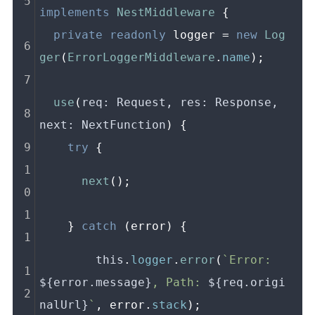
implements
NestMiddleware
 {
private
readonly
 logger = 
new
Log
ger
(
ErrorLoggerMiddleware
.
name
);
use
(
req: Request, res: Response, 
next: NextFunction
) {
try
 {
next
();
    } 
catch
 (error) {
this
.
logger
.
error
(
`Error: 
${error.message}
, Path: 
${req.origi
nalUrl}
`
, error.
stack
);