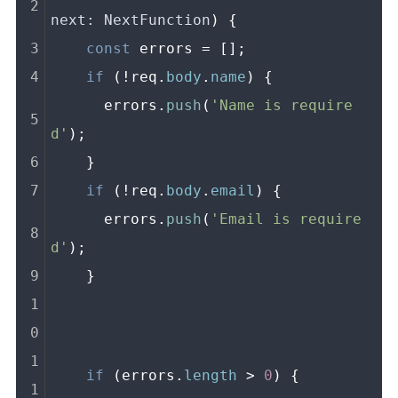
next: NextFunction
) {
const
 errors = [];
if
 (!req.
body
.
name
) {
      errors.
push
(
'Name is require
d'
);
    }
if
 (!req.
body
.
email
) {
      errors.
push
(
'Email is require
d'
);
    }
if
 (errors.
length
 > 
0
) {