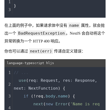
}
name
在上面的例子中，如果请求体中没有
属性，就会抛
BadRequestException
出一个
。NestJS 会自动将这个
异常转换为一个 HTTP 400 响应。
next(err)
你也可以通过
传递自定义错误：
// ...
use
(
req: Request, res: Response, 
next: NextFunction
) {
if
 (!req.
body
.
name
) {
next
(
new
Error
(
'Name is req