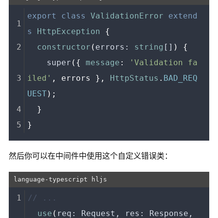
export
class
ValidationError
extend
s
HttpException
 {
constructor
(
errors: 
string
[]
) {
super
({ 
message
: 
'Validation fa
iled'
, errors }, 
HttpStatus
.
BAD_REQ
UEST
);
  }
}
然后你可以在中间件中使用这个自定义错误类：
// ...
use
(
req: Request, res: Response, 