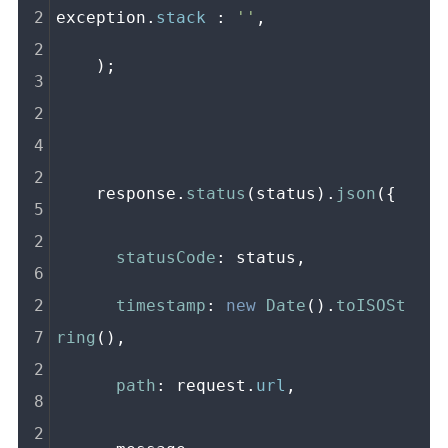
exception.
stack
 : 
''
,
    );
    response.
status
(status).
json
({
statusCode
: status,
timestamp
: 
new
Date
().
toISOSt
ring
(),
path
: request.
url
,