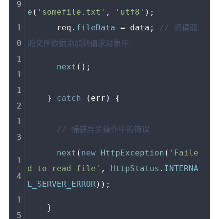
e
(
'somefile.txt'
, 
'utf8'
);
      req.
fileData
 = data; 
// 将读取
的文件数据添加到请求对象中
next
();
    } 
catch
 (err) {
// 捕获异步操作中的错误
next
(
new
HttpException
(
'Faile
d to read file'
, 
HttpStatus
.
INTERNA
L_SERVER_ERROR
));
    }