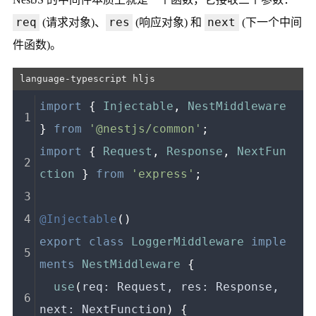
req
res
next
(请求对象)、
(响应对象) 和
(下一个中间
件函数)。
import
 { 
Injectable
, 
NestMiddleware
} 
from
'@nestjs/common'
;
import
 { 
Request
, 
Response
, 
NextFun
ction
 } 
from
'express'
;
@Injectable
()
export
class
LoggerMiddleware
imple
ments
NestMiddleware
 {
use
(
req: Request, res: Response, 
next: NextFunction
) {