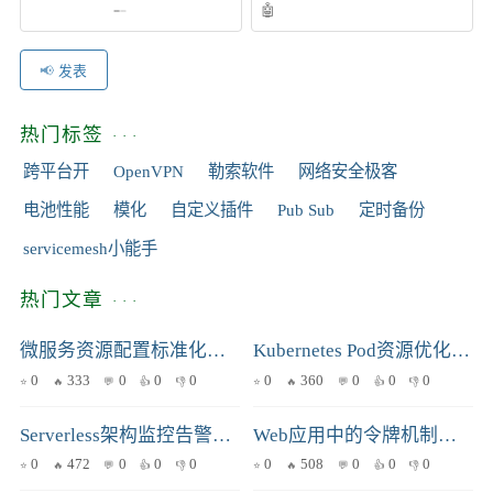
发表
热门标签
跨平台开
OpenVPN
勒索软件
网络安全极客
电池性能
模化
自定义插件
Pub Sub
定时备份
servicemesh小能手
热门文章
微服务资源配置标准化：终结测试环境“频繁重启”与“团队指责”
Kubernetes Pod资源优化：基于历史数据的智能监控与Requests/Limits建议实践
0
333
0
0
0
0
360
0
0
0
Serverless架构监控告警策略详解：指标选择、阈值设置与实战案例
Web应用中的令牌机制：如何实现安全与高效的用户身份验证？
0
472
0
0
0
0
508
0
0
0