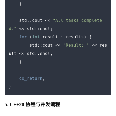
    }

    std::cout << 
"All tasks complete
d."
 << std::endl;

for
 (
int
 result : results) {

        std::cout << 
"Result: "
 << res
ult << std::endl;

    }

co_return
;

5. C++20 协程与并发编程