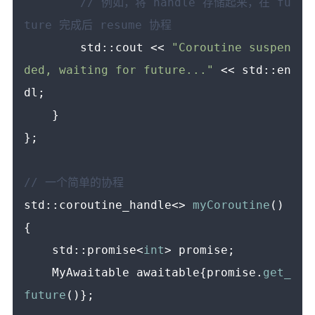
// 例如，将 handle 存储起来，在 fu
ture 完成后 resume 协程
        std::cout << 
"Coroutine suspen
ded, waiting for future..."
 << std::en
dl;

    }

};

// 一个简单的协程
std::coroutine_handle<> 
myCoroutine
() 
{

    std::promise<
int
> promise;

    MyAwaitable awaitable{promise.
get_
future
()};
