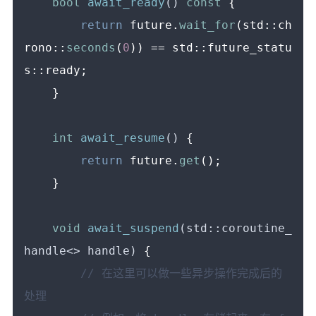
bool
await_ready
()
const
{

return
 future.
wait_for
(std::ch
rono::
seconds
(
0
)) == std::future_statu
s::ready;

    }

int
await_resume
()
{

return
 future.
get
();

    }

void
await_suspend
(std::coroutine_
handle<> handle)
{

// 在这里可以做一些异步操作完成后的
处理