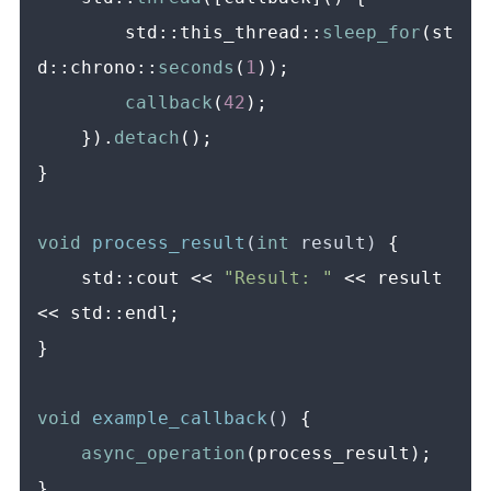
        std::this_thread::
sleep_for
(st
d::chrono::
seconds
(
1
));

callback
(
42
);

    }).
detach
();

}

void
process_result
(
int
 result)
{

    std::cout << 
"Result: "
 << result 
<< std::endl;

}

void
example_callback
()
{

async_operation
(process_result);

}
