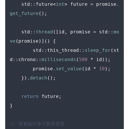
    std::future<
int
> future = promise.
get_future
();

    std::
thread
([id, promise = std::
mo
ve
(promise)]() {

        std::this_thread::
sleep_for
(st
d::chrono::
milliseconds
(
500
 * id));

        promise.
set_value
(id * 
10
);

    }).
detach
();

return
 future;

}

// 并发执行多个异步任务