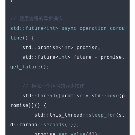
// 使用协程的异步操作
std::future<
int
> 
async_operation_corou
tine
()
{

    std::promise<
int
> promise;

    std::future<
int
> future = promise.
get_future
();

// 模拟一个耗时的异步操作
    std::
thread
([promise = std::
move
(p
romise)]() {

        std::this_thread::
sleep_for
(st
d::chrono::
seconds
(
1
));

        promise.
set_value
(
42
);
