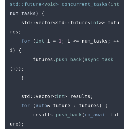
std::future<
void
> 
concurrent_tasks
(
int
num_tasks)
{

    std::vector<std::future<
int
>> futu
res;

for
 (
int
 i = 
1
; i <= num_tasks; ++
i) {

        futures.
push_back
(
async_task
(i));

    }

    std::vector<
int
> results;

for
 (
auto
& future : futures) {

        results.
push_back
(
co_await
 fut
ure);
