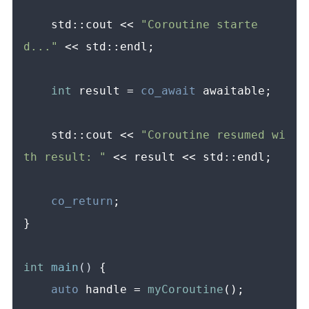
    std::cout << 
"Coroutine starte
d..."
 << std::endl;

int
 result = 
co_await
 awaitable;

    std::cout << 
"Coroutine resumed wi
th result: "
 << result << std::endl;

co_return
;

}

int
main
()
{

auto
 handle = 
myCoroutine
();
