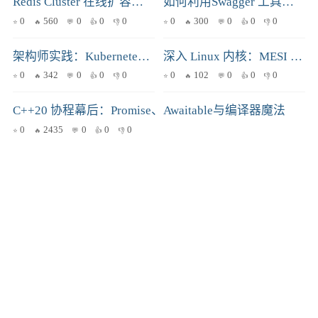
Redis Cluster 在线扩容缩容秘籍：数据迁移的细节与注意事项
如何利用Swagger 工具提高API 文档质量?
0
560
0
0
0
0
300
0
0
0
架构师实践：Kubernetes“零侵入”APM注入与多厂商兼容的可观测平台
深入 Linux 内核：MESI 协议与 eBPF Map 跨核访问的硬件开销分析
0
342
0
0
0
0
102
0
0
0
C++20 协程幕后：Promise、Awaitable与编译器魔法
0
2435
0
0
0