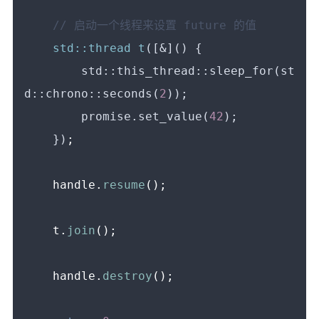
// 启动一个线程来设置 future 的值
std::thread 
t
([&]() {

        std::this_thread::sleep_for(st
d::chrono::seconds(
2
));

        promise.set_value(
42
);

    })
;

    handle.
resume
();

    t.
join
();

    handle.
destroy
();
