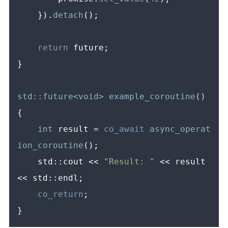
    }).
detach
();

return
 future;

}

std::future<
void
> 
example_coroutine
()
{

int
 result = 
co_await
async_operat
ion_coroutine
();

    std::cout << 
"Result: "
 << result 
<< std::endl;

co_return
;
