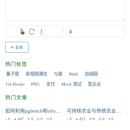
发表
热门标签
量子密
音视频通信
与度
Multi
自组网
Git Hooks
PNG
支付
Mock 测试
型企业
热门文章
如何利用pgbench和tsbs深度评估TimescaleDB性能
可持续农业与传统农业的差异：技术视角下的深度解析
0
447
0
0
0
0
423
0
0
0