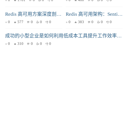
0
1781
0
0
0
0
460
0
0
0
Redis 高可用方案深度剖析：Cluster vs Sentinel，哪款更适合你？
Redis 高可用架构：Sentinel vs. Cluster，谁才是你的菜？
0
577
0
0
0
0
383
0
0
0
成功的小型企业是如何利用低成本工具提升工作效率的？
0
310
0
0
0