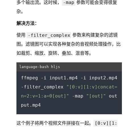
-map
多个输出流。这时候，
参数可能会变得很复
杂。
解决方法：
-filter_complex
使用
参数来构建复杂的滤镜
图。滤镜图可以实现各种复杂的音视频处理操作，比
如裁剪、缩放、旋转、叠加、混音等。
ffmpeg -i input1.mp4 -i input2.mp4 
-filter_complex 
"[0:v][1:v]concat=
n=2:v=1:a=0[out]"
 -map 
"[out]"
 out
[0:v][1:
这个例子将两个视频文件拼接在一起。