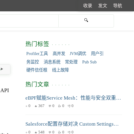
收录
发文
导航
热门标签
Profiler工具
高并发
JVM调优
用户引
务监控
消息系统
常处理
Pub Sub
硬件信任根
线上故障
热门文章
PI
eBPF赋能Service Mesh：性能与安全双重提升的秘诀
0
367
0
0
0
Salesforce配置存储对决 Custom Settings与Custom Metadata Types场景选择深度解析
0
548
0
0
0