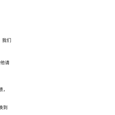
，我们
其他请
馈，
换到