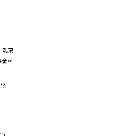
护工
，观察
果金丝
的服
r，