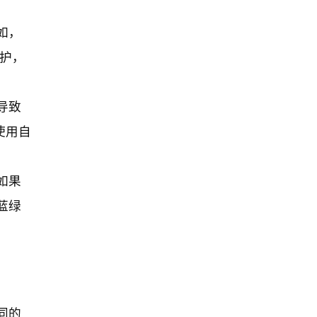
如，
维护，
导致
使用自
如果
蓝绿
同的