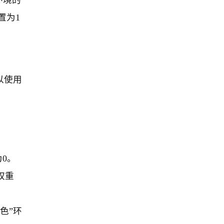
环境的
置为1
以使用
。
为0。
权重
色”环