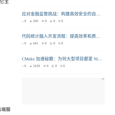
。它主
应对金融监管挑战：构建高效安全的自动化测试体系
0
206
0
0
0
代码统计融入开发流程：提高效率和质量的利器
0
445
0
0
0
CMake 加速秘籍：为何大型项目都爱 Ninja？性能对比与配置详解
0
3430
0
0
0
后端服