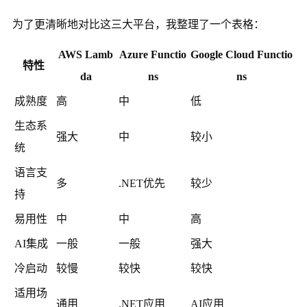
为了更清晰地对比这三大平台，我整理了一个表格：
AWS Lamb
Azure Functio
Google Cloud Functio
特性
da
ns
ns
成熟度
高
中
低
生态系
强大
中
较小
统
语言支
多
.NET优先
较少
持
易用性
中
中
高
AI集成
一般
一般
强大
冷启动
较慢
较快
较快
适用场
通用
.NET应用
AI应用