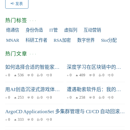
发表
热门标签
络通信
身份伪造
IT管
虚拟列
互动营销
MNAR
科研工作者
RSA加密
数字世界
Slot分配
热门文章
如何选择合适的智能家居协议？Zigbee 和 Wi-Fi 的优缺点深度解析
深度学习在区块链中的应用：解锁去中心化的新可能性
0
536
0
0
0
0
409
0
0
0
用AI创造沉浸式游戏体验：场景与情感驱动的动态音乐生成
遭遇勒索软件后：我的数据恢复与系统重建全记录
0
253
0
0
0
0
258
0
0
0
ArgoCD ApplicationSet 多集群管理与 CI/CD 自动回滚实战指南
0
333
0
0
0