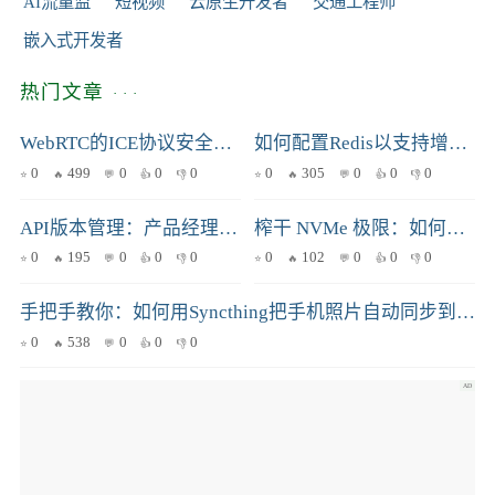
AI流量监
短视频
云原生开发者
交通工程师
嵌入式开发者
热门文章
WebRTC的ICE协议安全攻防：漏洞分析与应对策略
如何配置Redis以支持增量备份？详细步骤教你搞定
0
499
0
0
0
0
305
0
0
0
API版本管理：产品经理如何平衡快速迭代与用户平滑升级
榨干 NVMe 极限：如何利用 io_uring IOPOLL 突破 4K 随机写性能瓶颈
0
195
0
0
0
0
102
0
0
0
手把手教你：如何用Syncthing把手机照片自动同步到树莓派
0
538
0
0
0