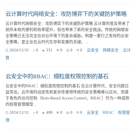
云计算时代网络安全：攻防博弈下的关键防护策略
云计算时代网络安全：攻防博弈下的关键防护策略 云计算的普及带来了
前所未有的便利和效率提升，但也带来了新的安全挑战。传统的网络安
全策略已无法完全应对云环境下的复杂威胁。构建一套行之有效的云安
全策略，是企业在云时代生存和发展的关键。 ...
2024/12/31
0
351
0
0
0
云安全
网络安全
云计
算
云安全中的RBAC：细粒度权限控制的基石
云安全中的RBAC：细粒度权限控制的基石 在云计算时代，安全问题日
益突出。云环境的动态性和复杂性使得传统的安全策略难以应对，而基
于角色的访问控制（Role-Based Access Control，RBAC）作为一种成熟
的权限管理模型...
2024/12/31
0
499
0
0
0
云安全
RBAC
权限管
理