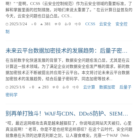
啊！” “是啊，CCSS（云安全控制规范）作为云安全领域的重要标准，了
解和掌握里面的控制措施，对咱们来说太重要了。” 在云计算日益普及的
今天，云安全问题也日益凸显。CCS...
2025/3/24
0
381
0
0
0
CCSS
云安全
安全控
制
未来云平台数据加密技术的发展趋势：后量子密码学、同态加密等技术将会如何影响云安全？
在当前数字化快速发展的背景下，数据安全问题愈发凸显，尤其是在云
计算这一技术领域。为了满足企业对数据安全愈发严格的需求，新的数
据加密技术正不断被提出并应用于云平台。本文将讨论未来云平台数据
加密技术的发展趋势，结合后量子密码学、同态加密等技术...
2025/1/6
0
293
0
0
0
云计算
数据加密
后量子
密码学
别再单打独斗！WAF与CDN、DDoS防护、SIEM集成，打造云上铜墙铁壁
“哎，最近这网络攻击真是越来越猖狂了，你说咱这网站天天被扫，心里
真没底啊！” 老哥，你是不是也经常这样感叹？在这个云时代，安全问题
就像悬在头顶的达摩克利斯之剑，让人寝食难安。光靠一个WAF（Web