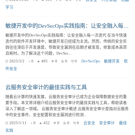
学习
敏捷开发中的DevSecOps实践指南：让安全融入每一次迭代
敏捷开发中的DevSecOps实践指南：让安全融入每一次迭代 在当今快速
迭代的软件开发环境中，敏捷开发已经成为主流。然而，传统的安全实
践往往滞后于开发速度，导致安全漏洞在后期才被发现，修复成本高昂
且耗时。为了解决这个问题，DevSec...
2025/3/2
0
495
0
0
0
DevSecOps
敏捷开发
软
件安全
云服务安全审计的最佳实践与工具
随着云计算的快速发展，云服务安全审计已成为企业保障数据安全的重
要手段。本文将详细介绍云服务安全审计的最佳实践与工具，帮助读者
深入了解这一领域。 云服务安全审计概述 云服务安全审计是指对云服务
中的安全事件、安全配置和安全漏洞进行检测...
2025/1/11
0
452
0
0
0
云安全
安全审计
最佳
实践