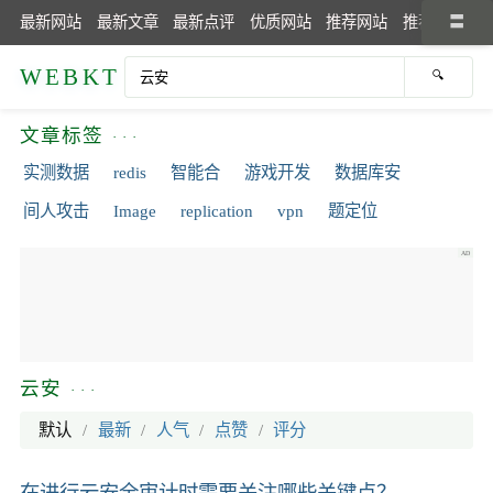
最新网站
最新文章
最新点评
优质网站
推荐网站
推荐文章
WEBKT
文章标签
实测数据
redis
智能合
游戏开发
数据库安
间人攻击
Image
replication
vpn
题定位
云安
默认
/
最新
/
人气
/
点赞
/
评分
在进行云安全审计时需要关注哪些关键点？