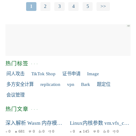
1
2
3
4
5
>>
热门标签
间人攻击
TikTok Shop
证书申请
Image
多方安全计算
replication
vpn
Bark
题定位
会议管理
热门文章
深入解析 Wasm 内存模型：C/C++、Rust、Go 等编程语言的内存管理实践
Linux内核参数 vm.vfs_cache_pressure 深度解析：平衡内存回收与磁盘 I/O 的艺术
0
681
0
0
0
0
145
0
0
0