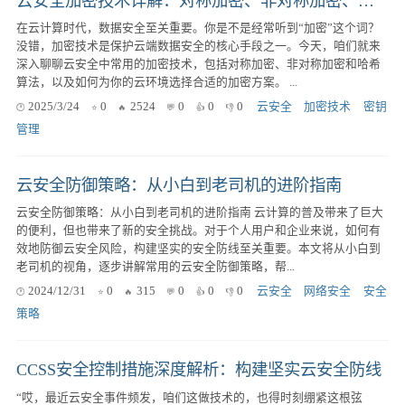
云安全加密技术详解：对称加密、非对称加密、哈希算法的应用与选型
在云计算时代，数据安全至关重要。你是不是经常听到“加密”这个词？
没错，加密技术是保护云端数据安全的核心手段之一。今天，咱们就来
深入聊聊云安全中常用的加密技术，包括对称加密、非对称加密和哈希
算法，以及如何为你的云环境选择合适的加密方案。 ...
2025/3/24
0
2524
0
0
0
云安全
加密技术
密钥
管理
云安全防御策略：从小白到老司机的进阶指南
云安全防御策略：从小白到老司机的进阶指南 云计算的普及带来了巨大
的便利，但也带来了新的安全挑战。对于个人用户和企业来说，如何有
效地防御云安全风险，构建坚实的安全防线至关重要。本文将从小白到
老司机的视角，逐步讲解常用的云安全防御策略，帮...
2024/12/31
0
315
0
0
0
云安全
网络安全
安全
策略
CCSS安全控制措施深度解析：构建坚实云安全防线
“哎，最近云安全事件频发，咱们这做技术的，也得时刻绷紧这根弦