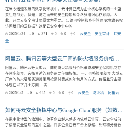
在当今迅速发展的数字化环境中，云计算已成为企业核心架构的一个重
要组成部分。但是，随之而来的安全隐患却令众多组织心存顾虑。因
此，开展云安全审计显得尤为重要。 1. 访问控制和身份管理 究竟谁有权
访问我们的云数据？这是云安全审计中的...
2025/1/24
0
371
0
0
0
云安全
安全审计
IT安
全
阿里云、腾讯云等大型云厂商的防火墙服务价格策略有何不同？它们的安全性保障机制又有哪些差异？
阿里云、腾讯云等大型云厂商的防火墙服务价格策略和安全保障机制存
在诸多差异，选择合适的服务需要仔细权衡。 一、价格策略差异 大型云
厂商的防火墙服务通常采用按需付费或包年包月的方式。价格差异主要
体现在以下几个方面： 实...
2025/1/5
0
645
0
0
0
云安全
防火墙
阿里云
如何将云安全指挥中心与Google Cloud服务（如数据丢失防护）整合以实现更全面的安全策略？
在数字化转型的浪潮中，随着企业越来越多地依赖云计算，云安全成为
了信息安全管理的重中之重。许多企业在云平台上存储、处理和分析敏