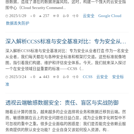
感数据，造成了潜在的数据泄露风险。这时，构建一个强大的云安全指
挥中心（Cloud Security Command...
2025/1/29
0
257
0
0
0
云安全
Google Cloud
数据丢失防护
深入解析CCSS标准与安全基准对比：专为安全从业者打造
深入解析CCSS标准与安全基准对比：专为安全从业者打造 作为一名安全
从业者，我们每天都在与各种安全标准和框架打交道。这些标准就像地
图，指引着我们构建、维护和评估安全体系。今天，我们就来深入探讨
一个在安全领域日益重要的标准——CCSS（...
2025/3/24
0
443
0
0
0
CCSS
云安全
安全标
准
透视云端敏感数据安全：责任、盲区与实战防御
随着云计算的普及，越来越多的企业选择将业务和数据迁移到云端。然
而，敏感数据在云上的安全问题也日益凸显，成为企业数字化转型中不
可忽视的重中之重。很多企业面临的困惑是：我们是否能完全依赖云服
务商提供的默认安全功能？企业自身又该如何投入资源，构...