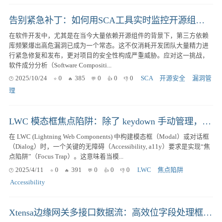
告别紧急补丁：如何用SCA工具实时监控开源组件漏洞
在软件开发中，尤其是在当今大量依赖开源组件的背景下，第三方依赖
库频繁爆出高危漏洞已成为一个常态。这不仅消耗开发团队大量精力进
行紧急修复和发布，更对项目的安全性构成严重威胁。应对这一挑战，
软件成分分析（Software Compositi...
2025/10/24
0
385
0
0
0
SCA
开源安全
漏洞管
理
LWC 模态框焦点陷阱：除了 keydown 手动管理，还有哪些选择？
在 LWC (Lightning Web Components) 中构建模态框（Modal）或对话框
（Dialog）时，一个关键的无障碍（Accessibility, a11y）要求是实现“焦
点陷阱”（Focus Trap）。这意味着当模...
2025/4/11
0
391
0
0
0
LWC
焦点陷阱
Accessibility
Xtensa边缘网关多接口数据流：高效位字段处理框架设计与优化