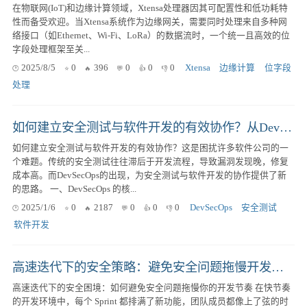
在物联网(IoT)和边缘计算领域，Xtensa处理器因其可配置性和低功耗特
性而备受欢迎。当Xtensa系统作为边缘网关，需要同时处理来自多种网
络接口（如Ethernet、Wi-Fi、LoRa）的数据流时，一个统一且高效的位
字段处理框架至关...
2025/8/5
0
396
0
0
0
Xtensa
边缘计算
位字段
处理
如何建立安全测试与软件开发的有效协作？从DevSecOps到实践经验分享
如何建立安全测试与软件开发的有效协作？这是困扰许多软件公司的一
个难题。传统的安全测试往往滞后于开发流程，导致漏洞发现晚，修复
成本高。而DevSecOps的出现，为安全测试与软件开发的协作提供了新
的思路。 一、DevSecOps 的核...
2025/1/6
0
2187
0
0
0
DevSecOps
安全测试
软件开发
高速迭代下的安全策略：避免安全问题拖慢开发节奏
高速迭代下的安全困境：如何避免安全问题拖慢你的开发节奏 在快节奏
的开发环境中，每个 Sprint 都排满了新功能，团队成员都像上了弦的时