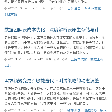
题，是经典的 责任边界困境 。当研发团队将告警视为"运...
2026/4/13
0
83
0
0
0
告警治理
DevOps文化
SRE实践
数据团队云成本优化：深度解析云原生存储与计算策略
老板的降本增效压力，常常最先体现在IT支出的云账单上，而数据团队
的云账单，由于其天然的数据量大、计算密集、存储周期长等特点，往
往是重灾区。很多团队尝试了一些表面的优化，比如关闭闲置实例、调
整部分配置，但效果甚微，总感觉没有触及到问题的本质...
2025/11/15
0
242
0
0
0
云成本优化
数据工程
云原生
需求频繁变更？敏捷迭代下测试策略的动态调整与高效实践
在快速迭代的敏捷开发模式下，产品需求像流水一样频繁变动，这对于
测试团队来说，无疑是一个巨大的挑战。如何确保测试用例分组和优先
级的时效性与准确性，同时动态调整测试策略，是每个测试工程师和QA
负责人都在思考的问题。我在这里分享一些我们团队的实...
2026/3/3
0
222
0
0
0
敏捷测试
测试策略
需求