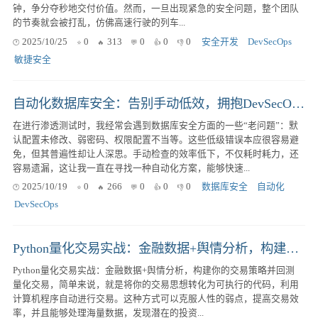
钟，争分夺秒地交付价值。然而，一旦出现紧急的安全问题，整个团队
的节奏就会被打乱，仿佛高速行驶的列车...
2025/10/25
0
313
0
0
0
安全开发
DevSecOps
敏捷安全
自动化数据库安全：告别手动低效，拥抱DevSecOps集成
在进行渗透测试时，我经常会遇到数据库安全方面的一些“老问题”：默
认配置未修改、弱密码、权限配置不当等。这些低级错误本应很容易避
免，但其普遍性却让人深思。手动检查的效率低下，不仅耗时耗力，还
容易遗漏，这让我一直在寻找一种自动化方案，能够快速...
2025/10/19
0
266
0
0
0
数据库安全
自动化
DevSecOps
Python量化交易实战：金融数据+舆情分析，构建你的交易策略并回测
Python量化交易实战：金融数据+舆情分析，构建你的交易策略并回测
量化交易，简单来说，就是将你的交易思想转化为可执行的代码，利用
计算机程序自动进行交易。这种方式可以克服人性的弱点，提高交易效
率，并且能够处理海量数据，发现潜在的投资...