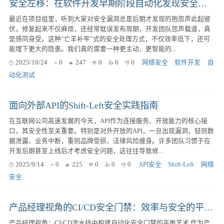
安全左移：在软件开发早期阶段自动化发现安全漏洞的策略与实践
最近在项目组里，听到大家对安全漏洞总是后期才发现的抱怨声此起彼
伏，修复起来不仅麻烦，还经常耽误发布周期，开发团队怨声载道，真
是感同身受。这种“亡羊补牢”式的安全处理方式，不仅效率低下，还可
能埋下更大的隐患。我们真的需要一种更主动、更智能的...
2025/10/24
0
247
0
0
0
网络安全
软件开发
自
动化测试
面向外部API的Shift-Left安全实践指南
在互联网公司高速发展的今天，API作为连接服务、开放能力的核心接
口，其安全性至关重要。特别是对外开放的API，一旦出现漏洞，轻则数
据泄露、业务中断，重则品牌受损、法律风险缠身。许多团队习惯于在
开发后期甚至上线后才考虑安全问题，这往往导致修...
2025/9/14
0
225
0
0
0
API安全
Shift-Left
网络
安全
产品经理视角的CI/CD安全门禁：效率与安全的平衡术
产品经理视角：CI/CD流水线中构建自动化安全门禁的平衡艺术 作为产