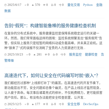
2025/6/17
0
570
0
0
0
量化交易
Python
金融
数据
告别“假死”：构建智能鲁棒的服务健康检查机制
在复杂的分布式系统中，服务健康监控是保障系统稳定运行的关键一
环。然而，我们常常面临这样的困境：监控系统频繁发出“服务假死”告
警，但实际上服务只是短暂的网络抖动或负载高峰，并未真正宕机。这
种“狼来了”式的误报不仅消耗了宝贵的人力资源进行无效...
2025/10/23
0
281
0
0
0
服务监控
健康检查
告
警降噪
高速迭代下，如何让安全在代码编写时就“嵌入”？
我们都经历过那种“上线即打补丁”的痛苦。在高速迭代的开发节奏下，
新功能层出不穷，安全问题却总像个幽灵，在产品上线后才猛然现身，
让人疲于奔命。每次事后诸葛亮式的修补，不仅耗费精力，更可能损害
用户信任。那么，有没有办法能把安全检查前置，让开发...
2025/12/5
0
177
0
0
0
安全左移
DevSecOps