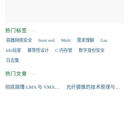
热门标签
容器网络安全
front end
Multi
需求理解
Gas
k8s玩家
幂等性设计
C 内存管
数字身份安全
日志集
热门文章
彻底搞懂 LMA 与 VMA：GNU LD 链接脚本与 ARMCC 分散加载深度对比
光纤摄像的技术原理与应用场景深度解析
0
295
0
0
0
0
718
0
0
0
AI项目沟通破局：如何让技术价值被业务部门“看见”
无配置中心？初创团队如何用 Git + CI/CD 低成本实现配置管理？
0
183
0
0
0
0
212
0
0
0