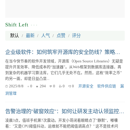
Shift Left
默认
/
最新
/
人气
/
点赞
/
评分
企业级软件：如何筑牢开源库的安全防线？策略、工具与实战指南
在当今快节奏的软件开发领域，开源库（Open Source Libraries）无疑是
提升开发效率、降低成本的“加速器”。从Web框架到数据库连接器，再
到复杂的机器学习算法库，它们几乎无处不在。然而，这枚“效率之币”
的另一面，却是日益凸显...
2025/8/8
0
294
0
0
0
开源安全
软件供应链
漏
洞管理
告警治理的"破窗效应"：如何让研发主动认领监控Ownership
凌晨3点，值班手机第7次震动。开发小哥闭着眼睛点了"静默"，嘟囔
着："又是CPU阈值抖动，运维就不能把阈值调高点？" 这不是技术问