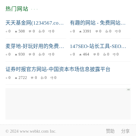
热门网站
天天基金网(1234567.com.cn) --首批独立基金销售机构-- 东方财富网旗下基金平台!
有趣的网站 - 免费网站入口大全
0
508
0
0
0
0
3391
0
0
0
麦芽地-好玩好用的免费手机游戏软件下载网站
147SEO-站长工具-SEO工具-147采集-147发布-一米集客科技
0
930
0
0
0
0
464
0
0
0
证券时报官方网站-中国资本市场信息披露平台
0
2722
0
0
0
© 2024 www.webkt.com Inc.
赞助
分享