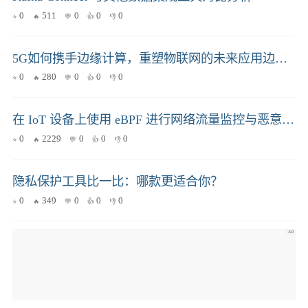
0
223
0
0
0
量子计算对不同PoW加密货币（例如比特币、门罗币）的影响差异分析及原因详解
0
479
0
0
0
Kafka Connect 与其他数据集成工具对比分析
0
511
0
0
0
5G如何携手边缘计算，重塑物联网的未来应用边界？
0
280
0
0
0
在 IoT 设备上使用 eBPF 进行网络流量监控与恶意行为检测？这样做才能兼顾安全与性能！
0
2229
0
0
0
隐私保护工具比一比：哪款更适合你？