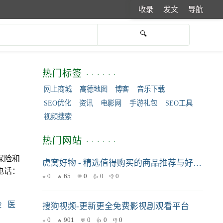
收录
发文
导航
热门标签
网上商城
高德地图
博客
音乐下载
SEO优化
资讯
电影网
手游礼包
SEO工具
视频搜索
热门网站
保险和
虎窝好物 - 精选值得购买的商品推荐与好物指南
电话：
0
65
0
0
0
险
医
搜狗视频-更新更全免费影视剧观看平台
0
901
0
0
0