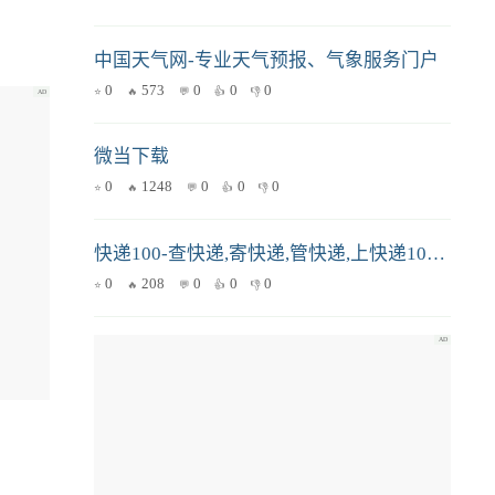
中国天气网-专业天气预报、气象服务门户
0
573
0
0
0
微当下载
0
1248
0
0
0
快递100-查快递,寄快递,管快递,上快递100,用百递云
0
208
0
0
0