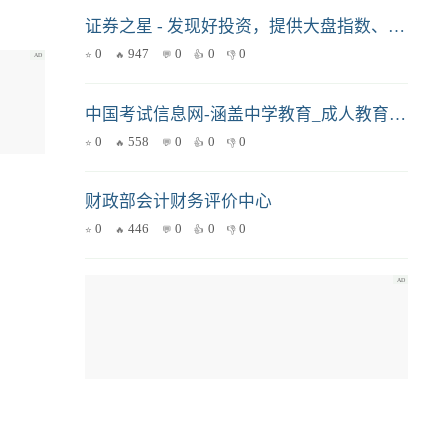
证券之星 - 发现好投资，提供大盘指数、行情数据、财经、股票、基金、期货、银行、保险等金融信息服务
0
947
0
0
0
中国考试信息网-涵盖中学教育_成人教育_考试培训_成绩查询_学习资料
0
558
0
0
0
财政部会计财务评价中心
0
446
0
0
0