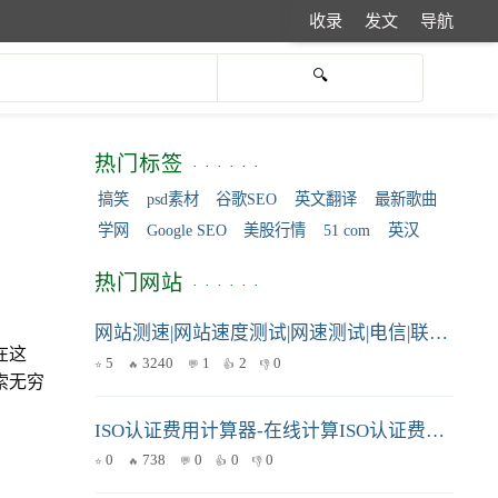
收录
发文
导航
热门标签
搞笑
psd素材
谷歌SEO
英文翻译
最新歌曲
学网
Google SEO
美股行情
51 com
英汉
热门网站
网站测速|网站速度测试|网速测试|电信|联通|网通|全国|监控|CDN|PING|DNS 一起测试|17CE.COM
在这
5
3240
1
2
0
索无穷
ISO认证费用计算器-在线计算ISO认证费用-ISOFEE
0
738
0
0
0