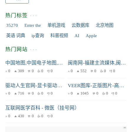
热门标签
35270
Enter the
单机游戏
云数据库
北京地图
英语 词典
ip查询
科普视频
AI
Apple
热门网站
中国地图,中国电子地图,中国街景地图,中国旅游地图,中国卫星地图(2023年9月新版)-城市吧
闽南网-福建主流媒体,闽南门户网站
0
309
0
0
0
0
552
0
0
0
驱动人生官网-显卡驱动_打印机驱动_网卡驱动_声卡驱动等驱动程序下载及检测平台
VEER图库-正版图片-高清视频-商业素材
0
716
0
0
0
0
1045
0
0
0
互联网医学百科 - 微医（挂号网）
0
430
0
0
0