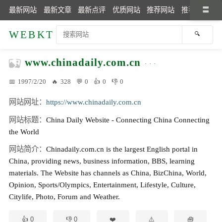
最新网站
最新文章
最新点评
优质网站
推荐网站
推荐文章
WEBKT
www.chinadaily.com.cn
1997/2/20
328
0
0
0
网站网址
https://www.chinadaily.com.cn
网站标题
China Daily Website - Connecting China Connecting
the World
网站简介
Chinadaily.com.cn is the largest English portal in
China, providing news, business information, BBS, learning
materials. The Website has channels as China, BizChina, World,
Opinion, Sports/Olympics, Entertainment, Lifestyle, Culture,
Citylife, Photo, Forum and Weather.
0
0
🧰