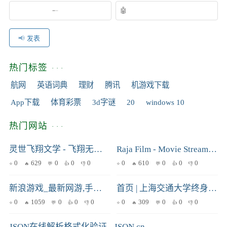
发表
热门标签
航网
英语词典
理财
腾讯
机游戏下载
App下载
体育彩票
3d字谜
20
windows 10
热门网站
灵世飞翔文学 - 飞翔无界的创意小说世界
Raja Film - Movie Streaming
0
629
0
0
0
0
610
0
0
0
新浪游戏_最新网游,手游,单机游戏资讯,排行,下载_大型中文游戏媒体
首页 | 上海交通大学终身教育学院战略新兴产业创新中心
0
1059
0
0
0
0
309
0
0
0
JSON在线解析格式化验证 - JSON.cn