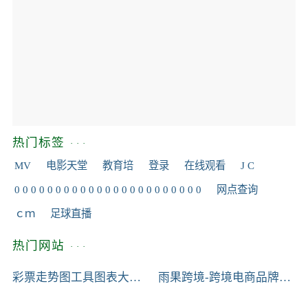
热门标签
MV
电影天堂
教育培
登录
在线观看
J C
0 0 0 0 0 0 0 0 0 0 0 0 0 0 0 0 0 0 0 0 0 0 0
网点查询
ｃｍ
足球直播
热门网站
彩票走势图工具图表大全首页，带连线专业版 - 乐彩网图表工具tools.17500.cn
雨果跨境-跨境电商品牌出海产业互联网平台
0
6462
0
0
3
0
389
0
0
0