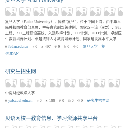
复旦大学 Fudan University
复旦大学（Fudan University），简称“复旦”，位于中国上海，由中华人
民共和国教育部直属，中央直管副部级建制，国家双一流（A类）、985
工程、211工程建设高校，入选珠峰计划、111计划、2011计划、卓越医
生教育培养计划、卓越法律人才教育培养计划、国家建设高水平大学公
派研究生项目，九校联盟（C9）、中国大学校长联谊会、东亚研究型大
fudan.edu.cn
0
497
0
0
0
复旦大学
复旦
学协会、环太平洋大学协会的重要成员，是一所世界知名、国内顶尖的
·FUDAN
全国重点大学。
研究生招生网
中南财经政法大学
yzb.zuel.edu.cn
0
188
0
0
0
研究生招生网
贝语网校—教育信息、学习资源共享平台