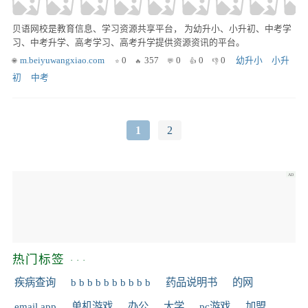
贝语网校是教育信息、学习资源共享平台， 为幼升小、小升初、中考学
习、中考升学、高考学习、高考升学提供资源资讯的平台。
m.beiyuwangxiao.com
0
357
0
0
0
幼升小
小升
初
中考
1
2
热门标签
疾病查询
b b b b b b b b b b
药品说明书
的网
email app
单机游戏
办公
大学
pc游戏
加盟