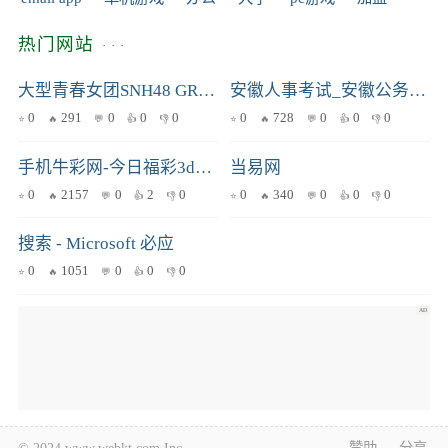
热门网站
大型青春女团SNH48 GROUP官方网站
安徽人事考试_安徽公务员|事业单位招聘考试-安徽华图
0
291
0
0
0
0
728
0
0
0
手机牛彩网-今日福彩3d字谜总汇/图谜汇总_全部藏机图正版
当易网
0
2157
0
2
0
0
340
0
0
0
搜索 - Microsoft 必应
0
1051
0
0
0
© 2024 www.webkt.com Inc.
赞助
分享