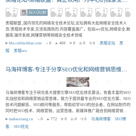
黑帽联盟_国内领先的网络安全技术论坛,论坛拥有大批网络安全技术人
员/黑帽技术专家,交流氛围热烈.内容覆盖面广，包括seo优化,网络安全,数
据库,操作系统,网赚营销等网络安全技术领域
bbs.cnblackhat.com
0
469
0
0
0
黑帽论坛
黑
帽
黑帽seo
马海祥博客-专注于分享SEO优化和网络营销思维的自媒体博客
马海祥博客专注于研究各大搜索引擎SEO优化排名算法，有着丰富的SEO
实战经验和网络营销运营思维，致力于提供最专业的SEO优化方案、SEO
技术问题解答、SEO顾问等服务，帮助初学SEO的创业者，在网站制作的
同时把SEO技术、网络营销、运营思维、新媒体推广融合到网络营销
中，全方位展示给访客最新的、最有价值的信息，达到互联网信息最佳
mahaixiang.cn
0
772
0
0
0
马海祥博客
SEO博
化的展示效果。
客
SEO优化