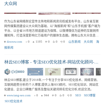
大众网
作为山东省网络舆论宣传主阵地和新闻资讯权威发布平台，山东省互联
网传媒集团建设以大众网为基础、以"海报新闻"和"山东手机报"客户端为
平台、以全省16市地方频道建设为保障、以微博微信为延伸的互联网传
播矩阵，打造深度影响亿万级用户的媒体生态圈。拥有山东大众信息产
业有限公司、山东大鲁网络有限公司（鲁中网）、山东日新传媒有限责
dzwww.com
0
1195
0
0
0
山东新闻
大众网
海
任公司（齐鲁晚报网）、青岛半岛网络有限公司（半岛网）和山东大众
报新闻
海蓝信息科技有限公司5家子公司，16家分公司。
林云SEO博客 - 专注SEO优化技术-网站优化顾问-网络营销的个人博客
林云SEO博客,建立于2018年,一个专注于分享SEO优化技术、网络营销、
互联网趋势分析的个人博客,提供上海SEO顾问、SEO优化培训、网站优
化建设、企业口碑推广服务及整站关键词排名优化分析,欢迎交流。
www.tang-seo.com
0
944
0
0
0
SEO
SEO博客
SEO优化技术