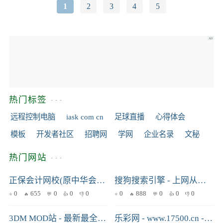
1
2
3
4
5
热门标签
远程控制电脑
iask com cn
足球直播
心得体会
模板
开发者社区
招聘网
学网
企业名录
文秘
热门网站
正保会计网校(原中华会计网校)-专注会计职业教育26年_会计职称考试培训
搜狗搜索引擎 - 上网从搜狗开始
0
655
0
0
0
0
888
0
0
0
3DM MOD站 - 最新最全的免费游戏Mod资源下载站
乐彩网 - www.17500.cn - 原创+专业+人气旺，踏实服务我国彩票公益事业，福彩体彩门户网站