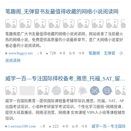
笔趣阁_无弹窗书友最值得收藏的网络小说阅读网
笔趣阁是广大书友最值得收藏的网络小说阅读网，网站收录了当前最火
热的网络小说，免费提供高质量的小说最新章节，是广大网络小说爱好
者必备的小说阅读网。
www.bqgyy.net
0
728
0
0
0
笔趣阁
无弹窗
小
说阅读网
威学一百—专注国际择校备考_雅思_托福_SAT_留学口语英语培训
威学一百国际教育—提供国际课程备考辅导培训,雅思、托福、SAT、AP
出国考试培训，小语种考研留学考试培训，个性化学习面授+网络授课，
提供大班直播班、网络浸泡营、网络课 实体课程 VIP6人小班等课程辅导
培训。
t.weixue100.com
0
222
0
0
0
威学一百—专注国际