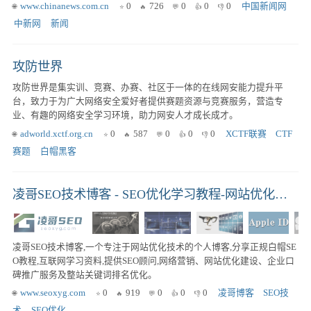
释性报道角度独特，稿件被国内外网络媒体大量转载。
www.chinanews.com.cn
0
726
0
0
0
中国新闻网
中新网
新闻
攻防世界
攻防世界是集实训、竞赛、办赛、社区于一体的在线网安能力提升平
台，致力于为广大网络安全爱好者提供赛题资源与竞赛服务，营造专
业、有趣的网络安全学习环境，助力网安人才成长成才。
adworld.xctf.org.cn
0
587
0
0
0
XCTF联赛
CTF
赛题
白帽黑客
凌哥SEO技术博客 - SEO优化学习教程-网站优化培训-网络营销技术分享
凌哥SEO技术博客,一个专注于网站优化技术的个人博客,分享正规白帽SE
O教程,互联网学习资料,提供SEO顾问,网络营销、网站优化建设、企业口
碑推广服务及整站关键词排名优化。
www.seoxyg.com
0
919
0
0
0
凌哥博客
SEO技
术
SEO优化