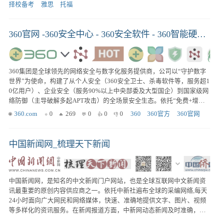
择校备考
雅思
托福
360官网 -360安全中心 - 360安全软件 - 360智能硬件 - 360智能家居 - 360企业服务
360集团是全球领先的网络安全与数字化服务提供商，公司以“守护数字
世界”为使命，构建了从个人安全（360安全卫士、杀毒软件等，服务超1
0亿用户）、企业安全（服务90%以上中央部委及大型国企）到国家级网
络防御（主导破解多起APT攻击）的全场景安全生态。依托“免费+增值
服务”及政企定制化解决方案双轮驱动，360打造了智能硬件、AI安全大
360.com
0
269
0
0
0
360
360官方
360官网
脑、大数据分析等前沿技术护城河，累计用户超15亿，拥有2000余项网
络安全专利。近年公司加码AI、元宇宙安全等新兴领域，设立网络安全
学院，持续夯实数字时代的安全底座。
中国新闻网_梳理天下新闻
中国新闻网，是知名的中文新闻门户网站，也是全球互联网中文新闻资
讯最重要的原创内容供应商之一。依托中新社遍布全球的采编网络,每天
24小时面向广大网民和网络媒体，快速、准确地提供文字、图片、视频
等多样化的资讯服务。在新闻报道方面，中新网动态新闻及时准确，解