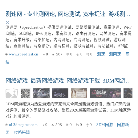
测速网 - 专业测网速, 网速测试, 宽带提速, 游戏测速, 直播测速, 5G测速, 物联网监测,Wi-Fi 7,Wi-Fi 6...
测速网（SpeedTest.cn）提供网速测试，网络质量测试，宽带测速，Wi-F
i测速，5G测速，IPv6测速，带宽检测，路由器测速，网关测速，宽带提
速，宽带升级，网络加速，内网测速，专网测速，视频测试，游戏测
速，直播测速，网络诊断，蹭网检测，物联网监测，网站监测，API监
测，Ping测试，路由测试等专业服务，拥有国内外大量高性能测试点，
www.speedtest.cn
0
567
0
0
0
测速
测网速
网
覆盖电信，移动，联通，网通，广电，长城宽带，鹏博士等运营商,Wi-Fi
速
7,Wi-Fi 6,FTTR,全屋Wi-Fi。
网络游戏_最新网络游戏_网络游戏下载_3DM网游频道_3DM网游
3DM网游频道为热爱游戏的玩家带来全网最新游戏资讯、热门好玩的游
戏评测、最全的网络游戏攻略，整理2026最新网游测试表、3DM独家游
戏礼包激活码。
ol.3dmgame.com
0
598
0
0
0
3DM网游
网游新
闻
攻略秘籍