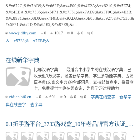
&#x672C;&#x7AD9;&#x662F;&#x4E00;&#x4E2A;&#x6210;&#x5E74;
&#x4EBA;&#x7535;&#x5F71;&#x7F51;&#x7AD9;&#xFF0C;&#x4E3B;
&#x8981;&#x63D0;&#x4F9B;&#x9AD8;&#x6E05;&#x5927;&#x7535;&
#x5F71;&#x2D;&#x65E5;&#x97E9;&a...
www.jjdfby.com
0
1017
0
0
0
&
x5728;&
x7EBF;&
在线新华字典
比邻汉语字典——最适合中小学生的在线汉语字典，已
收录近3万汉字，涵盖新华字典、学生多功能字典、古汉
语字典(文言文字典)的全部词条，支持部首查字、拼音查
字，免费提供字典在线查询，为您学习过程助力！
zidian.bi0.cn
0
691
0
0
0
字典在线查字
新华字
典在线查字
查字典
0.1折手游平台_3733游戏盒_10年老品牌官方认证_手游折扣下载门户_2026热门推荐