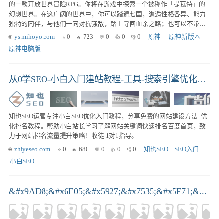
的一款开放世界冒险RPG。你将在游戏中探索一个被称作「提瓦特」的
幻想世界。在这广阔的世界中，你可以踏遍七国，邂逅性格各异、能力
独特的同伴，与他们一同对抗强敌，踏上寻回血亲之路；也可以不带目
的地漫游，沉浸在充满生机的世界里，让好奇心驱使自己发掘各个角落
ys.mihoyo.com
0
723
0
0
0
原神
 原神新版本
的奥秘……直到你与分离的血亲重聚，在终点见证一切事物的沉淀。
原神电脑版
从0学SEO-小白入门建站教程-工具-搜索引擎优化实战派|知也博客
知也SEO运营专注小白SEO优化入门教程，分享免费的网站建设方法_优
化排名教程。帮助小白站长学习了解网站关键词快速排名百度首页，致
力于网站排名流量提升策略！收徒 1对1指导。
zhiyeseo.com
0
680
0
0
0
知也SEO
SEO入门
小白SEO
&#x9AD8;&#x6E05;&#x5927;&#x7535;&#x5F71;&...