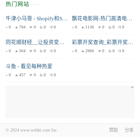
热门网站
牛津小马哥 - Shopify和SEO独立站教学
飘花电影网-热门高清电影电视剧大全-热播短剧全集免费在线观看
0
794
0
0
0
0
1136
0
0
0
同花顺财经__让投资变得更简单
彩票开奖查询_彩票开奖结果_彩宝贝
0
564
0
0
0
0
2966
0
0
0
斗鱼 - 看见每种热爱
0
457
0
0
0
© 2024 www.webkt.com Inc.
赞助
分享