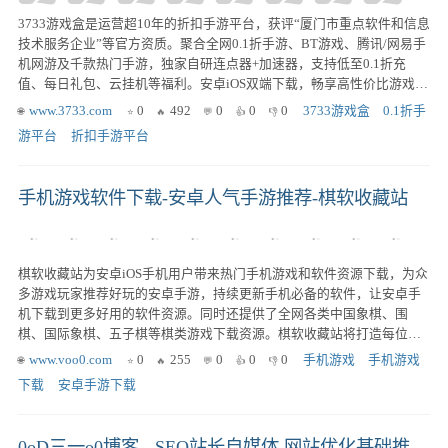
3733游戏盒是运营超10年的折扣手游平台，获评“厦门市重点软件和信息
技术服务企业”等官方资质。聚合全网0.1折手游、BT游戏、腾讯/网易手
机网游及千款热门手游，独家自研连点器+加速器，支持低至0.1折充
值、每日礼包、云挂机等福利。安卓iOS双端下载，畅享高性价比游戏体
验。
www.3733.com
0
492
0
0
0
3733游戏盒
0.1折手
游平台
折扣手游平台
手机游戏软件下载-安卓人气手游推荐-棋软收藏站
棋软收藏站为安卓iOS手机用户带来热门手机游戏和软件资源下载，为众
多游戏玩家推荐好玩的安卓手游，持续更新手机必备的软件，让安卓手
机下载到更多好用的软件资源。同时还提供了全网各类中国象棋、围
棋、国际象棋、五子棋等棋类游戏下载资源。棋软收藏站将打造每位用
户玩家心中可靠的手机应用商店。
www.voo0.com
0
255
0
0
0
手机游戏
手机游戏
下载
安卓手游下载
0oD三一o0博客 - SEO站长自媒体,网站优化基础推广知识分享