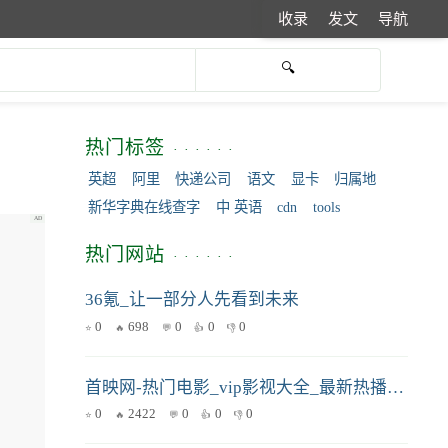
收录
发文
导航
热门标签
英超
阿里
快递公司
语文
显卡
归属地
新华字典在线查字
中 英语
cdn
tools
热门网站
36氪_让一部分人先看到未来
0
698
0
0
0
首映网-热门电影_vip影视大全_最新热播剧免费在线观看 _ 首映网
0
2422
0
0
0