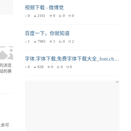
视频下载 - 微博党
0
2161
0
0
0
百度一下，你就知道
1
7985
1
0
2
字体,字体下载,免费字体下载大全_font.chinaz.com
大的浏览
0
928
0
0
0
互动的换
之余可