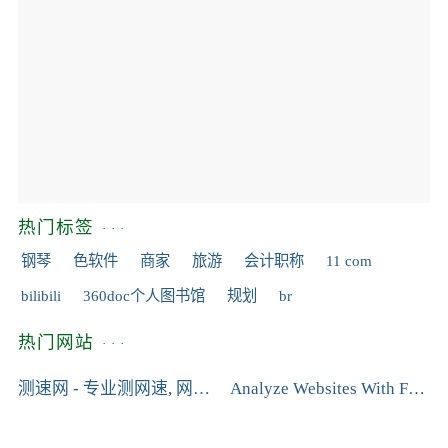
热门标签
钢琴
色软件
商家
旅游
会计职称
11 com
bilibili
360doc个人图书馆
规划
br
热门网站
测速网 - 专业测网速, 网速测试, 宽带提速, 游戏测速, 直播测速, 5G测速, 物联网监测,Wi-Fi 7,Wi-Fi 6...
Analyze Websites With Free SEO Audit &amp; Reporting Tool - ...
0
567
0
0
0
0
330
0
0
0