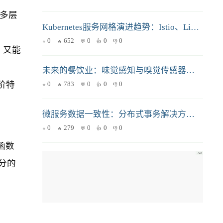
多层
Kubernetes服务网格演进趋势：Istio、Linkerd、Cilium及eBPF的对比与应用
0
652
0
0
0
，又能
未来的餐饮业：味觉感知与嗅觉传感器如何改变食品行业
低阶特
0
783
0
0
0
微服务数据一致性：分布式事务解决方案的选型指南
0
279
0
0
0
函数
部分的