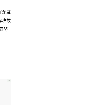
挥深度
解决数
共同努