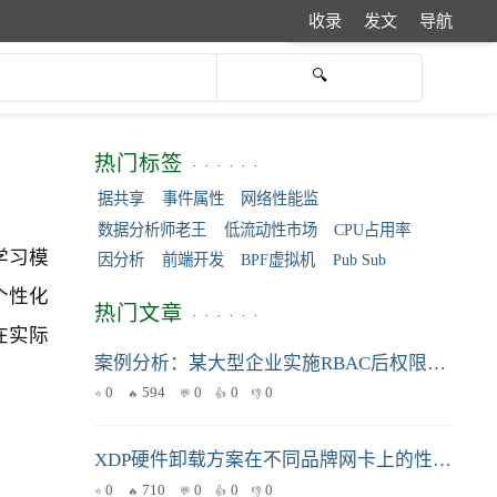
收录
发文
导航
热门标签
据共享
事件属性
网络性能监
数据分析师老王
低流动性市场
CPU占用率
学习模
因分析
前端开发
BPF虚拟机
Pub Sub
个性化
热门文章
在实际
案例分析：某大型企业实施RBAC后权限管理的成功经验
0
594
0
0
0
XDP硬件卸载方案在不同品牌网卡上的性能对比测试方法与基准脚本
0
710
0
0
0