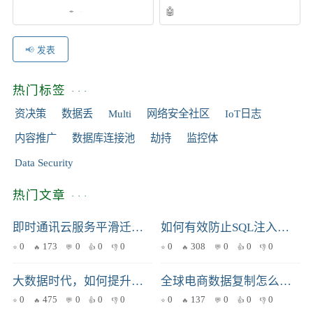
发表
热门标签
资决策
数据丢
Multi
网络安全社区
IoT日志
内容推广
数据库连接池
劫持
监控体
Data Security
热门文章
即时通讯云服务平滑迁移与集成：提升消息同步效率的实战指南
如何有效防止SQL注入攻击：从理论到实践的全面解析
0
173
0
0
0
0
308
0
0
0
大数据时代，如何提升分区策略的查询效率？
全球电商数据复制怎么选？PM与技术团队协作的决策指南
0
475
0
0
0
0
137
0
0
0