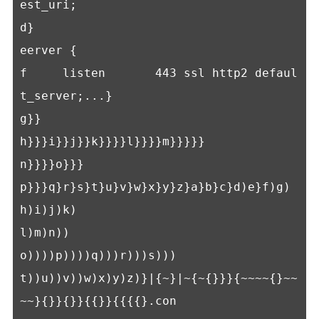
est_uri;

d}

eerver {

f     listen       443 ssl http2 defaul
t_server;...}

g}}

h}}}i}}j}}k}}}}l}}}}m}}}}}

n}}}}o}}}

p}}}q}r}s}t}u}v}w}x}y}z}a}b}c}d)e}f)g)
h)i)j)k)

l)m)n))

o))))p))))q)))r)))s)))

t))u))v))w)x)y)z)}|{~}|~{~{}}}{~~~~{}~~
~~}{}}{}}{{}}{{{{}.con