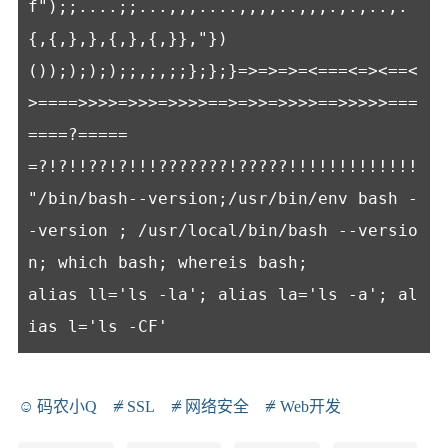
f");;....;;...,,,....,,,,..,,,.,.,..,.
{,{,},},{,},{,}},"})
()););););;,;,;;};};}=>=>=>=<===<=><==<
>====>>>>=>>>=>>>>==>=>>=>>>>==>>>>>===
====?=====
=?!?!!??!?!!!???????!?????!!!!!!!!!!!!!
"/bin/bash--version;/usr/bin/env bash -
-version ; /usr/local/bin/bash --versio
n; which bash; whereis bash;

alias ll='ls -la'; alias la='ls -a'; al
码农小Q
SSL
网络安全
Web开发