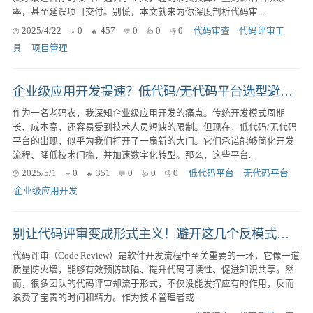
率，甚至延误项目交付。别慌，本文就来为你深度剖析代码审...
2025/4/22
0
457
0
0
0
代码审查
代码评审工
具
项目管理
企业级应用开发提速？低代码/无代码平台选型避坑指南！
作为一名老码农，我深知企业级应用开发的痛点。传统开发模式周期
长、成本高，还容易受到技术人员短缺的限制。但现在，低代码/无代码
平台的出现，似乎为我们打开了一扇新的大门。它们承诺能够简化开发
流程、降低技术门槛，并加速数字化转型。那么，这些平台...
2025/5/1
0
351
0
0
0
低代码平台
无代码平台
企业级应用开发
别让代码评审变成形式主义！避开这几个反模式，提升团队代码质量
代码评审（Code Review）是软件开发流程中至关重要的一环，它像一道
质量防火墙，能够有效预防缺陷、提升代码可读性、促进知识共享。然
而，很多团队的代码评审却流于形式，不仅没能发挥应有的作用，反而
浪费了宝贵的时间和精力。作为技术管理者或...