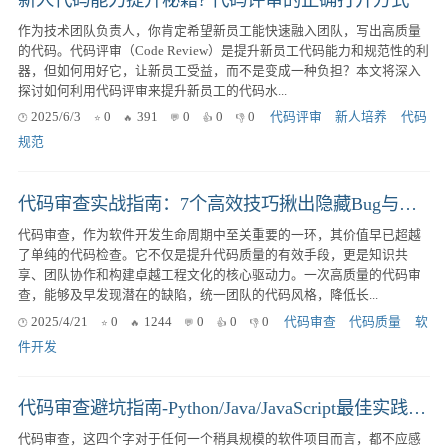
作为技术团队负责人，你肯定希望新员工能快速融入团队，写出高质量
的代码。代码评审（Code Review）是提升新员工代码能力和规范性的利
器，但如何用好它，让新员工受益，而不是变成一种负担？本文将深入
探讨如何利用代码评审来提升新员工的代码水...
2025/6/3
0
391
0
0
0
代码评审
新人培养
代码
规范
代码审查实战指南：7个高效技巧揪出隐藏Bug与代码风格问题
代码审查，作为软件开发生命周期中至关重要的一环，其价值早已超越
了单纯的代码检查。它不仅是提升代码质量的有效手段，更是知识共
享、团队协作和构建卓越工程文化的核心驱动力。一次高质量的代码审
查，能够及早发现潜在的缺陷，统一团队的代码风格，降低长...
2025/4/21
0
1244
0
0
0
代码审查
代码质量
软
件开发
代码审查避坑指南-Python/Java/JavaScript最佳实践差异与工具链精选
代码审查，这四个字对于任何一个稍具规模的软件项目而言，都不应感