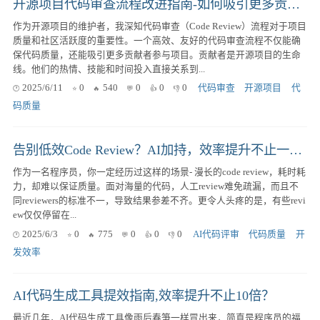
开源项目代码审查流程改进指南-如何吸引更多贡献者？
作为开源项目的维护者，我深知代码审查（Code Review）流程对于项目
质量和社区活跃度的重要性。一个高效、友好的代码审查流程不仅能确
保代码质量，还能吸引更多贡献者参与项目。贡献者是开源项目的生命
线。他们的热情、技能和时间投入直接关系到...
2025/6/11
0
540
0
0
0
代码审查
开源项目
代
码质量
告别低效Code Review？AI加持，效率提升不止一点点！
作为一名程序员，你一定经历过这样的场景- 漫长的code review，耗时耗
力，却难以保证质量。面对海量的代码，人工review难免疏漏，而且不
同reviewers的标准不一，导致结果参差不齐。更令人头疼的是，有些revi
ew仅仅停留在...
2025/6/3
0
775
0
0
0
AI代码评审
代码质量
开
发效率
AI代码生成工具提效指南,效率提升不止10倍？
最近几年，AI代码生成工具像雨后春笋一样冒出来，简直是程序员的福