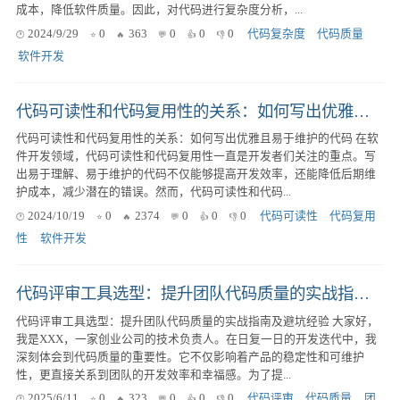
成本，降低软件质量。因此，对代码进行复杂度分析，...
2024/9/29
0
363
0
0
0
代码复杂度
代码质量
软件开发
代码可读性和代码复用性的关系：如何写出优雅且易于维护的代码
代码可读性和代码复用性的关系：如何写出优雅且易于维护的代码 在软
件开发领域，代码可读性和代码复用性一直是开发者们关注的重点。写
出易于理解、易于维护的代码不仅能够提高开发效率，还能降低后期维
护成本，减少潜在的错误。然而，代码可读性和代码...
2024/10/19
0
2374
0
0
0
代码可读性
代码复用
性
软件开发
代码评审工具选型：提升团队代码质量的实战指南及避坑经验
代码评审工具选型：提升团队代码质量的实战指南及避坑经验 大家好，
我是XXX，一家创业公司的技术负责人。在日复一日的开发迭代中，我
深刻体会到代码质量的重要性。它不仅影响着产品的稳定性和可维护
性，更直接关系到团队的开发效率和幸福感。为了提...
2025/6/11
0
323
0
0
0
代码评审
代码质量
团