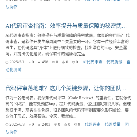
队协作
AI代码审查指南：效率提升与质量保障的秘密武器，你真的会用吗？
AI代码审查指南：效率提升与质量保障的秘密武器，你真的会用吗？ 代
码审查，是软件开发生命周期中至关重要的一环。它像一位经验丰富的
医生，在代码这具“身体”上进行细致的检查，找出潜在的bug、安全漏
洞，并提出优化建议，确保软件的健康稳定运...
2025/5/1
0
458
0
0
0
AI代码审查
代码质量
自
动化测试
代码评审落地难？这几个关键步骤，让你的团队代码质量飞升！
作为一名老码农，我深知代码评审（Code Review）的重要性，它就像代
码的“体检”，能有效预防bug，提升代码质量，促进团队知识共享。但理
想很丰满，现实往往骨感，很多团队的代码评审制度要么形同虚设，要
么流于形式，效果甚微。今天，我就结...
2025/6/3
0
2403
0
0
0
代码评审
代码质量
团
队协作