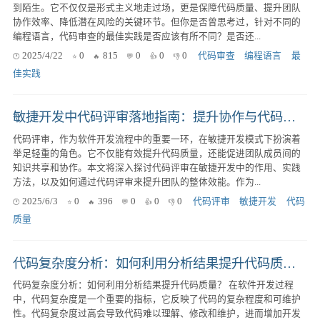
到陌生。它不仅仅是形式主义地走过场，更是保障代码质量、提升团队
协作效率、降低潜在风险的关键环节。但你是否曾思考过，针对不同的
编程语言，代码审查的最佳实践是否应该有所不同？是否还...
2025/4/22
0
815
0
0
0
代码审查
编程语言
最
佳实践
敏捷开发中代码评审落地指南：提升协作与代码质量的秘诀
代码评审，作为软件开发流程中的重要一环，在敏捷开发模式下扮演着
举足轻重的角色。它不仅能有效提升代码质量，还能促进团队成员间的
知识共享和协作。本文将深入探讨代码评审在敏捷开发中的作用、实践
方法，以及如何通过代码评审来提升团队的整体效能。作为...
2025/6/3
0
396
0
0
0
代码评审
敏捷开发
代码
质量
代码复杂度分析：如何利用分析结果提升代码质量？
代码复杂度分析：如何利用分析结果提升代码质量？ 在软件开发过程
中，代码复杂度是一个重要的指标，它反映了代码的复杂程度和可维护
性。代码复杂度过高会导致代码难以理解、修改和维护，进而增加开发