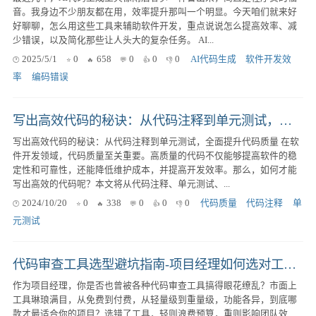
音。我身边不少朋友都在用，效率提升那叫一个明显。今天咱们就来好
好聊聊，怎么用这些工具来辅助软件开发，重点说说怎么提高效率、减
少错误，以及简化那些让人头大的复杂任务。 AI...
2025/5/1
0
658
0
0
0
AI代码生成
软件开发效
率
编码错误
写出高效代码的秘诀：从代码注释到单元测试，全面提升代码质量
写出高效代码的秘诀：从代码注释到单元测试，全面提升代码质量 在软
件开发领域，代码质量至关重要。高质量的代码不仅能够提高软件的稳
定性和可靠性，还能降低维护成本，并提高开发效率。那么，如何才能
写出高效的代码呢？本文将从代码注释、单元测试、...
2024/10/20
0
338
0
0
0
代码质量
代码注释
单
元测试
代码审查工具选型避坑指南-项目经理如何选对工具提升交付质量？
作为项目经理，你是否也曾被各种代码审查工具搞得眼花缭乱？市面上
工具琳琅满目，从免费到付费，从轻量级到重量级，功能各异，到底哪
款才最适合你的项目？选错了工具，轻则浪费预算，重则影响团队效