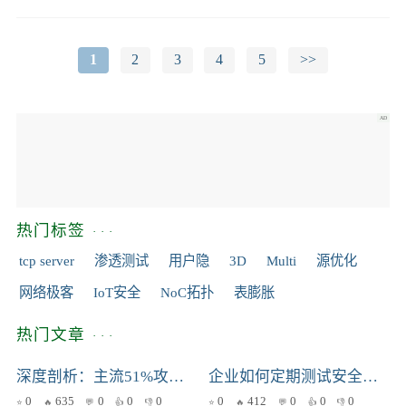
1
2
3
4
5
>>
热门标签
tcp server
渗透测试
用户隐
3D
Multi
源优化
网络极客
IoT安全
NoC拓扑
表膨胀
热门文章
深度剖析：主流51%攻击防御方案的优劣、场景与实现
企业如何定期测试安全计划：一次真实的案例剖析
0
635
0
0
0
0
412
0
0
0