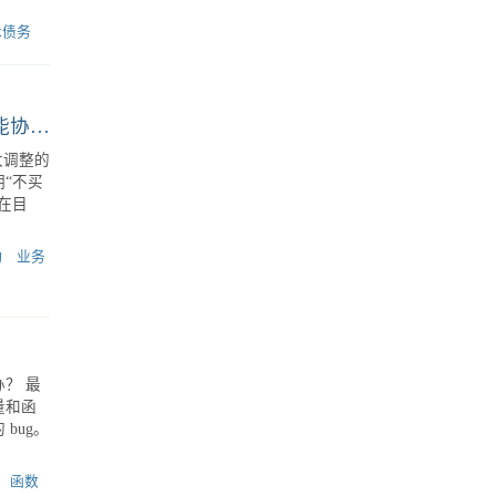
减少重
验分享
的定时炸
本飙
术债务
项目初期如何让技术和业务团队同心同德？跨职能协作机制实践
大调整的
“不买
在目
动
业务