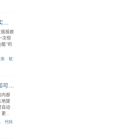
 最
量和函
bug。
函数
如何说服老板重构遗留系统？用这 3 个策略和真实案例
在摇摇欲
行一次彻
债务
软