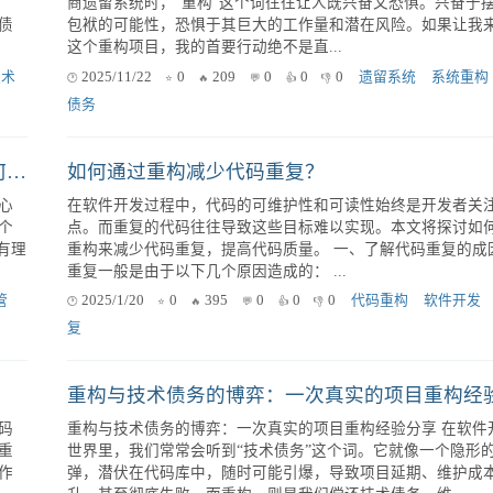
统： 第一步：全局扫描，建立初步认知 代码...
代码
2025/11/22
0
153
0
0
0
遗留系统
代码理解
架构
资源有限下产品经理如何高效平衡优先级：缺陷、新功能与重构
新
当面对一个拥有十年历史、代码库庞大且缺乏文档、技术栈老
商遗留系统时，"重构"这个词往往让人既兴奋又恐惧。兴奋于
债
包袱的可能性，恐惧于其巨大的工作量和潜在风险。如果让我
这个重构项目，我的首要行动绝不是直...
技术
2025/11/22
0
209
0
0
0
遗留系统
系统重构
债务
核心系统摇摇欲坠，新功能呼声震天，产品经理如何向上争取重构资源？
如何通过重构减少代码重复？
心
在软件开发过程中，代码的可维护性和可读性始终是开发者关
个
点。而重复的代码往往导致这些目标难以实现。本文将探讨如
有理
重构来减少代码重复，提高代码质量。 一、了解代码重复的成因 代码
重复一般是由于以下几个原因造成的： ...