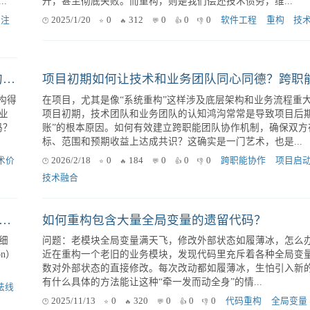
管
2025/1/20
0
395
0
0
0
代码重构
软件开发
复
重构与技术债务的博弈：一次真实的项目重构经
码
重构与技术债务的博弈：一次真实的项目重构经验分享 在软件开发的
重
世界里，我们常常会听到“技术债务”这个词。它就像一个隐形
作
弹，潜伏在代码库中，随时可能引爆，导致项目延期、维护成
.
升，甚至彻底失败。而重构，则是我们偿还技术债务，维...
码注
2025/1/20
0
312
0
0
0
软件工程
重构
技
技术重构的价值：如何让业务方“看见”我们看不见的投入？
构得
在项目，尤其是像“系统重构”这样涉及底层架构和业务流程重
业
项目初期，技术团队和业务团队的认知鸿沟常常是导致项目后期
吗？
账”的根本原因。如何有效建立跨职能团队协作机制，确保双方
标、范围和预期收益上达成共识？这确实是一门艺术，也是...
术价
2026/2/18
0
184
0
0
0
跨职能协作
项目启
技术融合