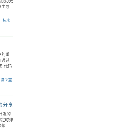
技术
重构十年电商遗留系统：我的首要行动与技术债偿还策略
旧的电
摆脱历史
来主导
技术
注的重
何通过