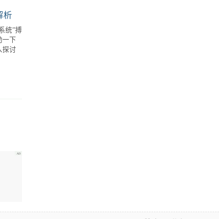
自动代码重构工具的核心功能解析：提升可读性和可维护性的关键
的内部
大地提
讨自动
...
具
代码
解析
系统”搏
动一下
入探讨