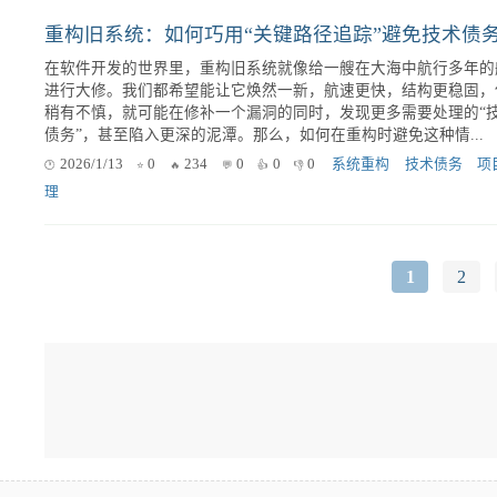
引言 在当今快速发展的技术环境中，软件开发团队面临着越来越高的
灵活性和速度需求。为了满足这些需求，重构与持续集成/持续交
（CI/CD）的结合变得尤为重要。当我们谈论有效的团队协作时，
要关注代码本身，更要考虑到如何优化整个流程，使...
2025/1/20
0
314
0
0
0
软件开发
CI/CD
团队
作
在软件开发的世界里，重构旧系统就像给一艘在大海中航行多年的
进行大修。我们都希望能让它焕然一新，航速更快，结构更稳固，
稍有不慎，就可能在修补一个漏洞的同时，发现更多需要处理的“
债务”，甚至陷入更深的泥潭。那么，如何在重构时避免这种情...
2026/1/13
0
234
0
0
0
系统重构
技术债务
项
理
1
2