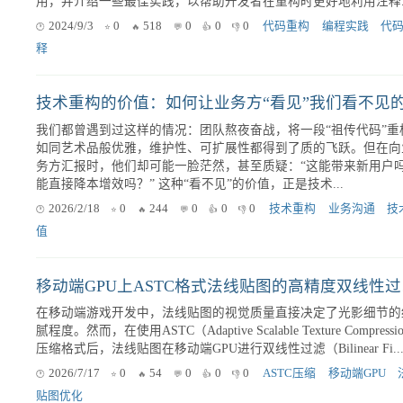
2026/3/9
0
99
0
0
0
产品经理
系统重构
向上
理
注释在代码重构中的作用和最佳实践
在编程领域，代码重构是一个重要的技术手段，它旨在改善现有代
的结构和质量，而不改变其外部行为。注释作为代码的一部分，在
构过程中扮演了至关重要的角色。本文将探讨注释在代码重构中的
用，并介绍一些最佳实践，以帮助开发者在重构时更好地利用注释..
2024/9/3
0
518
0
0
0
代码重构
编程实践
代
释
我们都曾遇到过这样的情况：团队熬夜奋战，将一段“祖传代码”重
如同艺术品般优雅，维护性、可扩展性都得到了质的飞跃。但在向
务方汇报时，他们却可能一脸茫然，甚至质疑：“这能带来新用户
能直接降本增效吗？” 这种“看不见”的价值，正是技术...
2026/2/18
0
244
0
0
0
技术重构
业务沟通
技
值