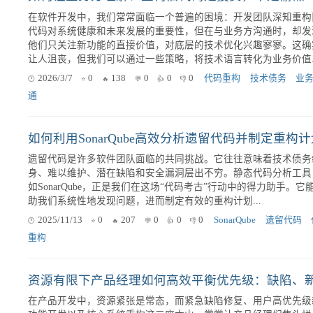
重构
默认
/
最新
/
人气
/
点赞
/
评分
如何让业务方理解：重构旧代码是投资，不是偷懒
在软件开发中，我们常常面临一个普遍的困境：开发团队深知重构
代码对系统健康和未来发展的重要性，但在与业务方沟通时，却发
他们只关注新功能的直接价值，对底层的技术优化兴趣寥寥。这确
让人沮丧，但我们可以通过一些策略，将技术语言转化为业务价值..
2026/3/7
0
138
0
0
0
代码重构
技术债务
业
通
如何利用SonarQube高效分析遗留代码并制定重构
遗留代码是许多软件团队面临的共同挑战。它往往意味着技术债务
身、难以维护、潜在缺陷和安全漏洞层出不穷。静态代码分析工具
如SonarQube，正是我们在这场“代码考古”行动中的得力助手。它