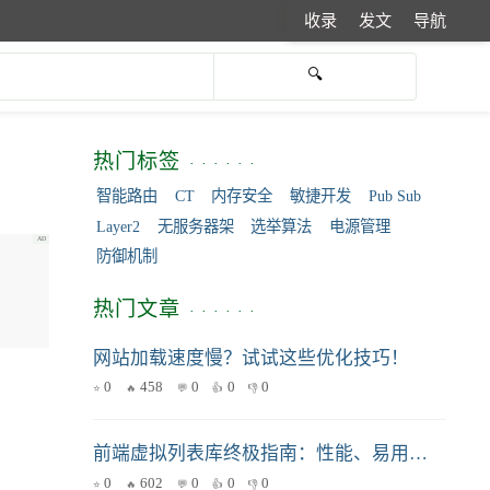
收录
发文
导航
热门标签
智能路由
CT
内存安全
敏捷开发
Pub Sub
Layer2
无服务器架
选举算法
电源管理
防御机制
热门文章
网站加载速度慢？试试这些优化技巧！
0
458
0
0
0
前端虚拟列表库终极指南：性能、易用性、场景全解析
0
602
0
0
0