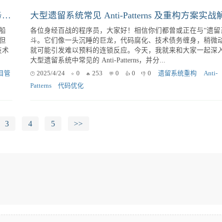
如何通过重构与持续集成/持续交付（CI/CD）实现有效的团队协作？
代码重构是软件开发中至关重要的一环，它旨在改进现有代码
付
结构，而又不改变其外部行为。一个好的代码重构工具可以极
不仅
高开发效率，降低维护成本，并提升代码质量。本文将深入探
代码重构工具所需具备的核心功能，以帮助开发者构建更强大、更
协
2025/6/27
0
325
0
0
0
代码重构
自动化工
质量
重构旧系统：如何巧用“关键路径追踪”避免技术债务泥潭？
大型遗留系统常见 Anti-Patterns 及重构方案实战
船
各位身经百战的程序员，大家好！相信你们都曾或正在与“遗留
但
斗。它们像一头沉睡的巨龙，代码腐化、技术债务缠身，稍微
技术
就可能引发难以预料的连锁反应。今天，我就来和大家一起深
大型遗留系统中常见的 Anti-Patterns，并分...
目管
2025/4/24
0
253
0
0
0
遗留系统重构
Anti-
Patterns
代码优化
3
4
5
>>