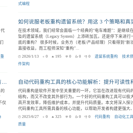
端GPU上ASTC格式法线贴图的高精度双线性过滤调优实践
如何重构包含大量全局变量的遗留代码？
细
问题：老模块全局变量满天飞，修改外部状态如履薄冰，怎么办？
on）
近在重构一个老旧的业务模块，发现代码里充斥着各种全局变
.
数对外部状态的直接修改。每次改动都如履薄冰，生怕引入新的 
有什么具体的方法能让这种“牵一发而动全身”的情...
法线
2025/11/13
0
320
0
0
0
代码重构
全局变量
式编程
在技术领域，我们经常会面临一个经典的“电车难题”：是继续
坠的遗留系统（Legacy System）上添砖加瓦，还是停下来进
们
底的重构？ 很多时候，业务方（老板/产品经理）只看得到“新功能”的
直接收益，而工程师深知“重构”...
码重
2026/1/13
0
195
0
0
0
遗留系统重构
技术
件架构