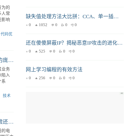
缺失值处理方法大比拼：CCA、单一插补与多重插补的优劣分析与选择策略
0
1052
0
0
0
还在傻傻屏蔽IP？揭秘恶意IP攻击的进化与反制
0
525
0
0
0
行为的
多人常
网上学习编程的有效方法
能影响
0
256
0
0
0
代码优
如何快速理解一个缺乏文档且核心开发者已离职的庞大系统？
其业务
你陷入
个系