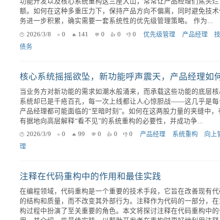
助我们系统性地发现问题，进而制定有效的重构计划...
2025/11/13
0
207
0
0
0
SonarQube
遗留代码
重构
在产品开发中，资源紧张是常态，而紧急缺陷修复、用户高优先级
功能开发以及核心系统重构这三座大山，常常让产品经理们焦头烂
额。如何在这种多重压力下，保持产品方向不偏离，同时避免技术
务进一步积累，确实需要一套系统性的优先级管理策略。 作为...
2026/3/8
0
141
0
0
0
优先级管理
产品经理
债务
当业务方对新功能的需求如潮水般涌来，而承载这些功能的底层核
系统却已是千疮百孔，每一次上线都让人心惊胆战——这几乎是每
产品经理都可能面临的“至暗时刻”。如何在这两股力量的夹缝中，
有据地向高层解释“看不见”的系统重构的必要性，并成功争...