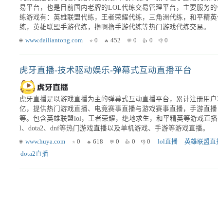
易平台，也是目前国内老牌的LOL代练交易管理平台，主要服务的
练游戏有：英雄联盟代练，王者荣耀代练，三角洲代练，和平精英
练，英雄联盟手游代练，撸啊撸手游代练等热门游戏代练交易。
www.dailiantong.com
0
452
0
0
0
虎牙直播-技术驱动娱乐-弹幕式互动直播平台
虎牙直播是以游戏直播为主的弹幕式互动直播平台，累计注册用户
亿，提供热门游戏直播、电竞赛事直播与游戏赛事直播，手游直播
等。包含英雄联盟lol，王者荣耀，绝地求生，和平精英等游戏直播，
l、dota2、dnf等热门游戏直播以及单机游戏、手游等游戏直播。
www.huya.com
0
618
0
0
0
lol直播
英雄联盟直
dota2直播