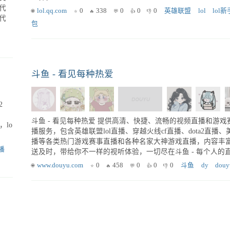
代
lol.qq.com
0
338
0
0
0
英雄联盟
lol
lol
代
包
斗鱼 - 看见每种热爱
2
斗鱼 - 看见每种热爱 提供高清、快捷、流畅的视频直播和游戏
lo
播服务，包含英雄联盟lol直播、穿越火线cf直播、dota2直播、
播等各类热门游戏赛事直播和各种名家大神游戏直播，内容丰
播
送及时，带给你不一样的视听体验，一切尽在斗鱼 - 每个人的
台。
www.douyu.com
0
458
0
0
0
斗鱼
dy
douy