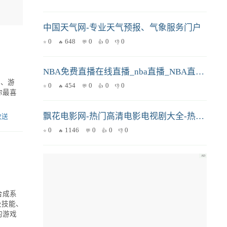
中国天气网-专业天气预报、气象服务门户
0
648
0
0
0
NBA免费直播在线直播_nba直播_NBA直播免费高清视频直播-24直播网
习、游
0
454
0
0
0
你最喜
飘花电影网-热门高清电影电视剧大全-热播短剧全集免费在线观看
放送
0
1146
0
0
0
合成系
及技能、
的游戏