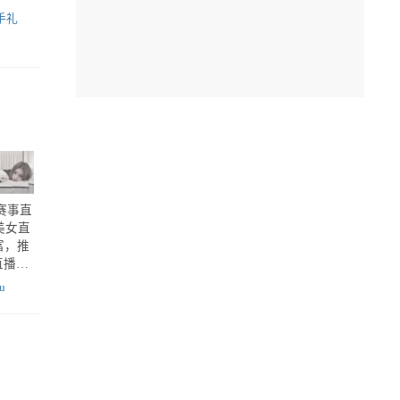
新手礼
赛事直
美女直
富，推
直播平
u