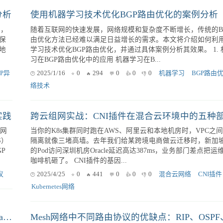
Kubernetes 多租户环境下的网络隔离：Network Policy 深度解析与最佳实践
最佳
RIP、OSPF和BGP路由协议的安全性比较及安全策略建议 在现代网络
中，路由协议是至关重要的组成部分，它们负责引导数据包在
而，
正确地传输。然而，不同的路由协议在安全性方面存在显著差
文将比较RIP、OSPF和BGP三种常见的路...
cy
2025/1/16
0
361
0
0
0
网络安全
路由协议
分析
使用机器学习技术优化BGP路由优化的案例分析
随着互联网的快速发展，网络规模和复杂度不断增长，传统的B
保
由优化方法已经难以满足日益增长的需求。本文将介绍如何利
地
学习技术优化BGP路由优化，并通过具体案例分析其效果。 1. 机器学
习在BGP路由优化中的应用 机器学习在B...
GP异
2025/1/16
0
294
0
0
0
机器学习
BGP路由
络技术
实践
当你的K8s集群同时跑在AWS、阿里云和本地机房时，VPC之