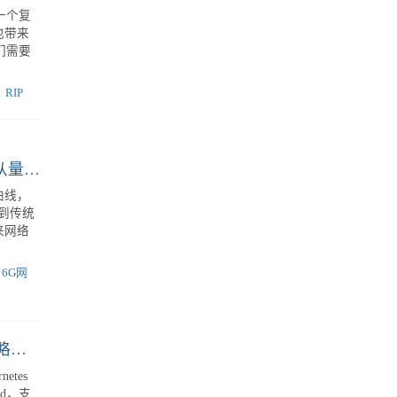
坡节点
维团队的
Mesh网络中不同路由协议的优缺点：RIP、OSPF、BGP深度解析
一个复
也带来
们需要
RIP
2025年网络架构师眼中的七大颠覆性技术趋势：从量子纠缠传输到AI自愈网络
曲线，
到传统
来网络