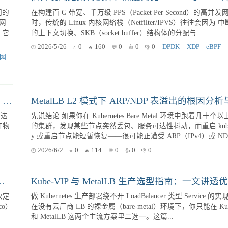
们的
在构建百 G 带宽、千万级 PPS（Packet Per Second）的高并
网
时，传统的 Linux 内核网络栈（Netfilter/IPVS）往往会因为 
？它
的上下文切换、SKB（socket buffer）结构体的分配与...
2026/5/26
0
160
0
0
0
DPDK
XDP
eBPF
网
裸金属 K8s 环境下 FRR 与 Cilium BGP Control Plane 对接实战
先说结论 如果你在 Kubernetes Bare Metal 环境中跑着几十个以上节点
在物
的集群，发现某些节点突然丢包、服务可达性抖动，而重启 kube-prox
y 或重启节点能短暂恢复——很可能正遭受 ARP（IPv4）或 N