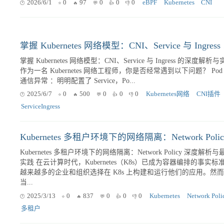
2026/6/2
0
90
0
0
0
Cilium
BGP
Kubernetes
裸金属 Kubernetes 基于 e
在裸金属（Bare-metal）环境下部署 Kubernetes 时，网络性能往往
了整个集群的吞吐上限和延迟下限。传统的 CNI（如 Flannel、Cali
默认依赖 Linux 虚拟网桥、iptables 或 IPVS。这些机...
2026/6/1
0
97
0
0
0
eBPF
Kubernetes
CNI
掌握 K
掌握 Kubernetes 网络模型：CNI、Service 与 Ingress 的深度解析
作为一名 Kubernetes 网络工程师，你是否经常遇到以下问题？ Pod 间
通信异常 ：明明配置了 Service，Po...
2025/6/7
0
500
0
0
0
Kubernetes网络
CNI插件
ServiceIngress