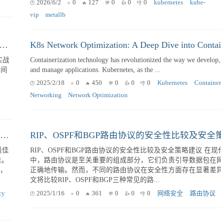
2026/6/2
0
114
0
0
0
BPF 的高性能 CNI 架构设计与调优实践
决定
做 Kubernetes 生产部署绕不开 LoadBalancer 类型 Service 
co）
在没有云厂商 LB 的裸金属（bare-metal）环境下，你只能在 Kub
和 MetalLB 这两个主流方案里二选一。这篇...
2026/6/2
0
127
0
0
0
kubernetes
kube-
vip
metallb
ubernetes 网络模型：CNI、Service 与 Ingress 的深度解析与实战
与实战
Containerization technology has revolutionized the way we develop,
and manage applications. Kubernetes, as the ...
2025/2/18
0
450
0
0
0
Kubernetes
Container 
Networking
Network Optimization