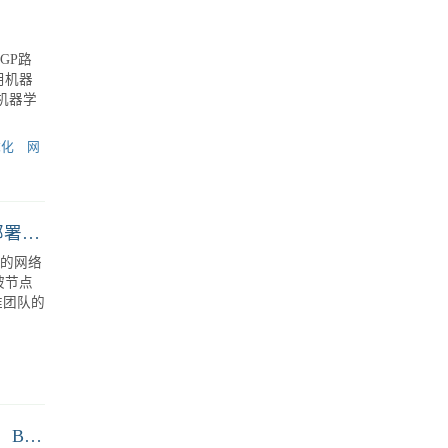
RIP、OSPF和BGP路由协议的安全性比较及安全策略建议
网络中
异。本
RIP
GP路
用机器
优化
网
跨云组网实战：CNI插件在混合云环境中的五种部署方案对比
间的网络