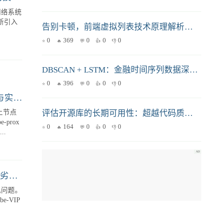
告别卡顿，前端虚拟列表技术原理解析与实战指南
0
369
0
0
0
DBSCAN + LSTM：金融时间序列数据深度挖掘与应用
0
396
0
0
0
高并发网络架构抉择：深度对比 DPDK 与 XDP 的技术本质与落地痛点
发网络系统
中断引入
评估开源库的长期可用性：超越代码质量的考量
0
164
0
0
0
MetalLB L2 模式下 ARP/NDP 表溢出的根因分析与实战解决
D...