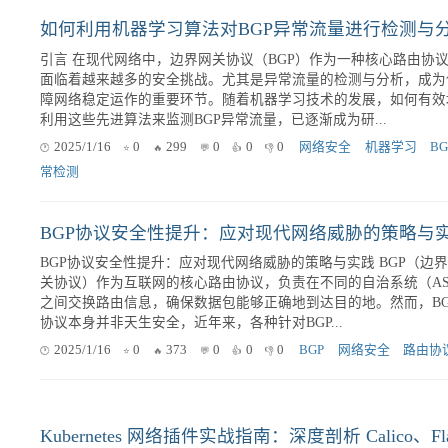
Kubernetes 多租户环境下的网络隔离：Network Policy 深度解析与
实践 在云计算时代，Kubernetes（K8s）已成为容器编排的事实标准。
越来越多的企业和组织选择在 K8s 上构建和运行他们的应用。然
当...
2025/3/13
0
837
0
0
0
Kubernetes
Network Poli
多租户
如何利用机器学习算法对BGP异常流量进行检测与
引言 在现代网络中，边界网关协议（BGP）作为一种核心路由协议，
面临着越来越多的安全挑战。尤其是异常流量的检测与分析，成为
障网络稳定运作的重要环节。随着机器学习技术的发展，如何有效
利用这些先进算法来监测BGP异常流量，已逐渐成为研...
2025/1/16
0
299
0
0
0
网络安全
机器学习
B
常检测
BGP协议安全性提升：应对现代网络威胁的策略与
BGP协议安全性提升：应对现代网络威胁的策略与实践 BGP（边界网