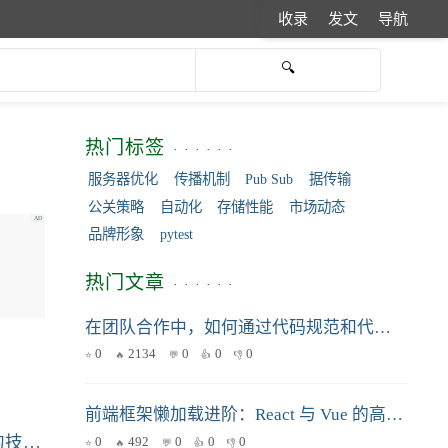
收录
发文
导航
热门标签
服务器优化
传播机制
Pub Sub
据传输
公关策略
自动化
存储性能
市场动态
品牌形象
pytest
热门文章
在团队合作中，如何通过代码规范和代码评审来保证代码可读性？分享一些最佳实践和工具。
0
2134
0
0
0
前端框架懒加载进阶：React 与 Vue 的高效实践
0
492
0
0
0