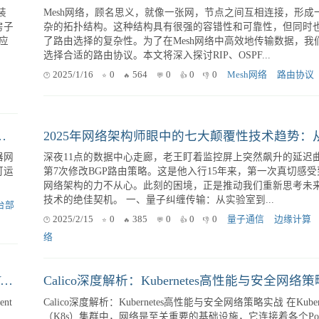
S）
隔离就像三堵高墙。去年我们给某跨境电商做云迁移时，新加
P
的Pod访问深圳机房Oracle延迟高达387ms，业务部门差点把运
咖啡机砸了。 CNI插件的基因...
议
2025/4/25
0
441
0
0
0
混合云网络
CNI插件
Kubernetes网络
Kubernetes 网络插件实战指南：深度剖析 Calico、Flannel 等插件的优缺点与适用场景
装
Mesh网络，顾名思义，就像一张网，节点之间互相连接，形成
房子
杂的拓扑结构。这种结构具有很强的容错性和可靠性，但同时
应
了路由选择的复杂性。为了在Mesh网络中高效地传输数据，我
选择合适的路由协议。本文将深入探讨RIP、OSPF...
2025/1/16
0
564
0
0
0
Mesh网络
路由协议
alico？这份最佳实践分析你需要了解！
器网
深夜11点的数据中心走廊，老王盯着监控屏上突然飙升的延迟
可运
第7次修改BGP路由策略。这是他入行15年来，第一次真切感受
网络架构的力不从心。此刻的困境，正是推动我们重新思考未