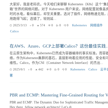
关协议）作为互联网的核心路由协议，负责在不同的自治系统（A
之间交换路由信息，确保数据包能够正确地到达目的地。然而，BG
协议本身并非天生安全，近年来，各种针对BGP...
2025/1/16
0
373
0
0
0
BGP
网络安全
路由协
大家好，我是老码农。今天咱们来聊聊 Kubernetes（K8s）这个“集
箱”世界的网络问题。对于 Kubernetes 用户来说，网络配置就像盖
时的水电，看似幕后，却至关重要。选对了插件，网络畅通无阻，
用跑得飞起；选错了，轻则延...
2025/3/13
0
574
0
0
0
Kubernetes
网络插件
Calico
在AWS、Azure、GCP上部署C
在云原生架构中，Kubernetes已然成为容器编排的事实标准。而容
络，作为Kubernetes集群的基石，直接影响着应用的性能、安全和
维性。Calico，作为CNI（Container Network Interface）的杰出...