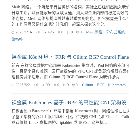
BGP
默认
/
最新
/
人气
/
点赞
/
评分
Mesh 网络：从原理到实践，解密分布式网络的魅力
Mesh 网络，一个听起来有些神秘的名词，实际上已经悄然融入我
日常生活。从智能家居的互联互通，到大型企业内部的稳定高效的
络连接，Mesh 网络都扮演着越来越重要的角色。但它究竟是什么
的工作原理又是什么呢？让我们一起深入探究这个分...
2025/1/16
0
425
0
0
0
Mesh网络
分布式系统
络拓扑
前言 在裸金属数据中心部署 Kubernetes 集群时，Pod 网络的外部可达
性一直是个经典难题。云厂商提供的 VPC CNI 或负载均衡器方案
理机房并不适用，而 Cilium 的 BGP Control Plane 为我们提供...