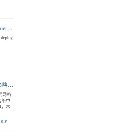
Kube-VIP 与 MetalLB 生产选型指南：一文讲透优劣对比与决策逻辑
的实现问题。
e-VIP
K8s Network Optimization: A Deep Dive into Container Networking Performance Enhancement Strategies
 deploy,